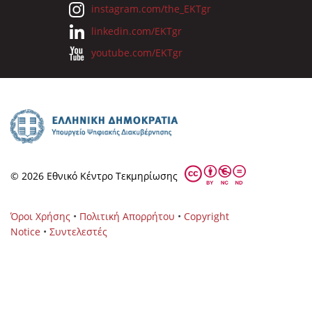
instagram.com/the_EKTgr
linkedin.com/EKTgr
youtube.com/EKTgr
© 2026 Eθνικό Κέντρο Τεκμηρίωσης
Όροι Χρήσης
•
Πολιτική Απορρήτου
•
Copyright
Notice
•
Συντελεστές