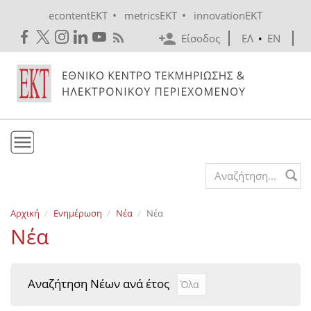
Skip to main content
•
•
econtentEKT
metricsEKT
innovationEKT
Είσοδος
ΕΛ
•
EN
Το ΕΚΤ
Search form
Υπηρεσίες
Αρχική
Ενημέρωση
Νέα
Νέα
Εκδόσεις
Νέα
Ενημέρωση
Επικοινωνία
Αναζήτηση Νέων ανά έτος
Αναζήτηση Νέων ανά έτ
Year