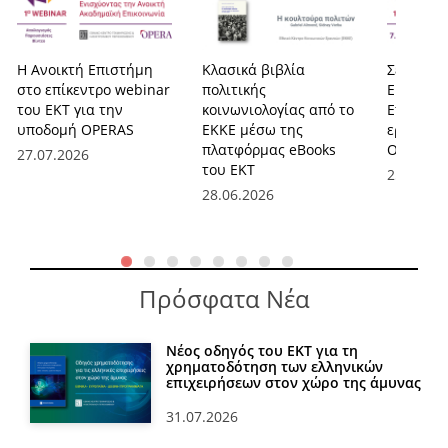
Η Ανοικτή Επιστήμη
Κλασικά βιβλία
Σειρά we
στο επίκεντρο webinar
πολιτικής
ΕΚΤ για 
του ΕΚΤ για την
κοινωνιολογίας από το
Επιστήμη
υποδομή OPERAS
ΕΚΚΕ μέσω της
ερευνητ
πλατφόρμας eBooks
OPERAS
27.07.2026
του ΕΚΤ
25.06.20
28.06.2026
Πρόσφατα Νέα
Νέος οδηγός του ΕΚΤ για τη
χρηματοδότηση των ελληνικών
επιχειρήσεων στον χώρο της άμυνας
31.07.2026