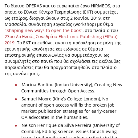
Το δίκτυο OPERAS και το ευρωπαϊκό έργο HIRMEOS, στα
οποία το Εθνικό Κέντρο Τεκμηρίωσης (ΕΚΤ) συμμετέχει
ως εταίρος, διοργανώνουν στις 2 Ιουνίου 2019, στη
Μασσαλία, συνάντηση εργασίας (workshop) με θέμα
"Shaping new ways to open the book"
, στο πλαίσιο του
23ου Διεθνούς Συνεδρίου Electronic Publishing (ElPub)
2019
. Το ΕΚΤ απευθύνει ανοικτή πρόσκληση σε μέλη της
ερευνητικής κοινότητας και ειδικούς σε θέματα
επιστημονικής επικοινωνίας να συμμετάσχουν ως
συνομιλητές στο πάνελ που θα σχολιάσει τις ακόλουθες
παρουσιάσεις που θα πραγματοποιηθούν στο πλαίσιο
της συνάντησης:
Marina Bantiou (Ionian University), Creating New
Communities through Open Access.
Samuel Moore (King’s College London), No
amount of open access will fix the broken job
market: publication strategies for early-career
OA advocates in the humanities.
Nelson Henrique da Silva Ferreira (University of
Coimbra), Editing science: issues for achieving
formal uniformity and academic criteria in the