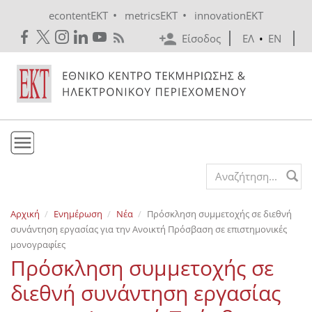
Skip to main content
•
•
econtentEKT
metricsEKT
innovationEKT
Είσοδος
ΕΛ
•
EN
Το ΕΚΤ
Search form
Υπηρεσίες
Αρχική
Ενημέρωση
Νέα
Πρόσκληση συμμετοχής σε διεθνή
Εκδόσεις
συνάντηση εργασίας για την Ανοικτή Πρόσβαση σε επιστημονικές
Ενημέρωση
μονογραφίες
Πρόσκληση συμμετοχής σε
Επικοινωνία
διεθνή συνάντηση εργασίας