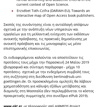
current context of Open Science.
Erzsébet Toth-Czifra (DARIAH-EU), Towards an
interactive map of Open Access book publishers.
Σκοπός της συνάντησης είναι η ανταλλαγή απόψεων
σχετικά με την ανάπτυξη νέων υπηρεσιών και
εργαλείων για τη μελλοντική ενίσχυση των εκδόσεων
ανοικτής πρόσβασης, τις πρακτικές δημοσίευσης με
ανοικτή πρόσβαση και τις μονογραφίες ως μέσο
επιστημονικής επικοινωνίας.
Οι ενδιαφερόμενοι καλούνται να αποστείλουν τις
προτάσεις τους μέχρι την Παρασκευή 24 Μαΐου 2019
(βιογραφικό και σύντομη παράγραφο - μέχρι 10
προτάσεις- σχετικά με την ενδεχόμενη συμβολή τους
στη συζήτηση) στη διεύθυνση
bertino@sub.uni-
goettingen.de
. Οι προσκεκλημένοι ομιλητές θα λάβουν
χρηματοδότηση για κάλυψη εξόδων μετάβασης και
διαμονής στη Μασσαλία (δεν περιλαμβάνεται το κόστος
προαιρετικής συμμετοχής στο συνέδριο elPub 2019).
www.ekt.gr
, με πληροφορίες από HIRMEOS Project