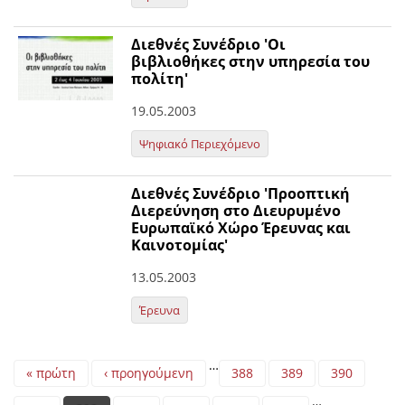
Διεθνές Συνέδριο 'Οι
βιβλιοθήκες στην υπηρεσία του
πολίτη'
19.05.2003
Ψηφιακό Περιεχόμενο
Διεθνές Συνέδριο 'Προοπτική
Διερεύνηση στο Διευρυμένο
Ευρωπαϊκό Χώρο Έρευνας και
Καινοτομίας'
13.05.2003
Έρευνα
Pages
…
« πρώτη
‹ προηγούμενη
388
389
390
…