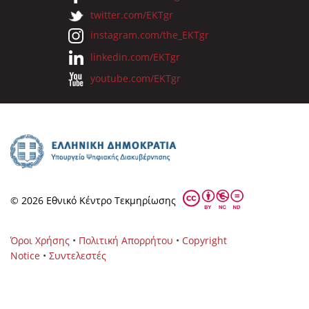
twitter.com/EKTgr
instagram.com/the_EKTgr
linkedin.com/EKTgr
youtube.com/EKTgr
© 2026 Eθνικό Κέντρο Τεκμηρίωσης
Όροι Χρήσης
•
Πολιτική Απορρήτου
•
Copyright
Notice
•
Συντελεστές