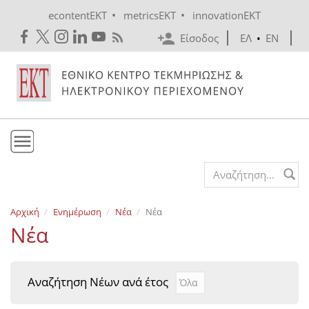
Skip to main content
•
•
econtentEKT
metricsEKT
innovationEKT
Είσοδος
ΕΛ
•
EN
Το ΕΚΤ
Search form
Υπηρεσίες
Αρχική
Ενημέρωση
Νέα
Νέα
Εκδόσεις
Νέα
Ενημέρωση
Επικοινωνία
Αναζήτηση Νέων ανά έτος
Αναζήτηση Νέων ανά έτ
Year