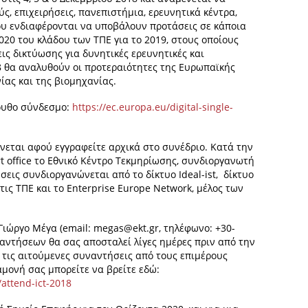
, επιχειρήσεις, πανεπιστήμια, ερευνητικά κέντρα,
ου ενδιαφέρονται να υποβάλουν προτάσεις σε κάποια
020 του κλάδου των ΤΠΕ για το 2019, στους οποίους
ις δικτύωσης για δυνητικές ερευνητικές και
18 θα αναλυθούν οι προτεραιότητες της Ευρωπαϊκής
ας και της βιομηχανίας.
ουθο σύνδεσμο:
https://ec.europa.eu/digital-single-
ίνεται αφού εγγραφείτε αρχικά στο συνέδριο. Κατά την
t office το Εθνικό Κέντρο Τεκμηρίωσης, συνδιοργανωτή
εις συνδιοργανώνεται από το δίκτυο Ideal-ist, δίκτυο
ις ΤΠΕ και το Enterprise Europe Network, μέλος των
Γιώργο Μέγα (email:
megas@ekt.gr
, τηλέφωνο: +30-
αντήσεων θα σας αποσταλεί λίγες ημέρες πριν από την
 τις αιτούμενες συναντήσεις από τους επιμέρους
αμονή σας μπορείτε να βρείτε εδώ:
/attend-ict-2018