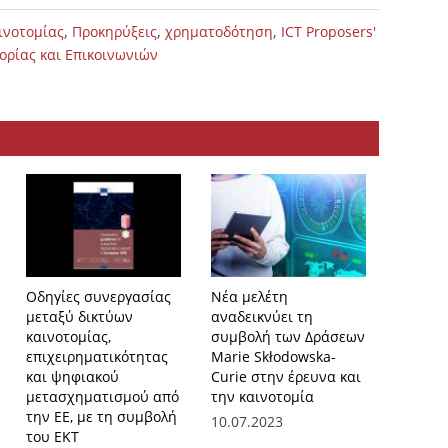
,
,
,
ινοτομίας
Προκηρύξεις
χρηματοδότηση
ICT Proposers'
ορίας και Επικοινωνιών
Οδηγίες συνεργασίας
Νέα μελέτη
Οι δεξι
μεταξύ δικτύων
αναδεικνύει τη
επαγγελ
καινοτομίας,
συμβολή των Δράσεων
προοπτ
επιχειρηματικότητας
Marie Skłodowska-
επιστη
και ψηφιακού
Curie στην έρευνα και
σεμινάρ
μετασχηματισμού από
την καινοτομία
for Scie
την ΕΕ, με τη συμβολή
Eπιστή
10.07.2023
του ΕΚΤ
Μηχανι