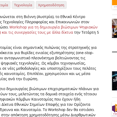
τομία
Τεχνολογία
Χρηματοδότηση
ανώνεται στη Βιέννη (Αυστρία), το Εθνικό Κέντρο
ις Τεχνολογίες Πληροφορίας και Επικοινωνιών στον
ανώσει
Workshop για τη δημιουργία βιώσιμων Ψηφιακών
) και τις συνεργασίες τους με άλλα δίκτυα
την Τετάρτη 5
ομίας είναι σημαντικός πυλώνας της στρατηγικής για
κειται για θυρίδες ενιαίας εξυπηρέτησης (one-stop-
υν ανταγωνιστικό πλεονέκτημα βελτιώνοντας τις
ε ψηφιακές τεχνολογίες. Ως κόμβοι τεχνογνωσίας,
 σε νέες μεθοδολογίες και υποστηρίζουν τους πελάτες
ς καινοτομίες. Επιπλέον, χρησιμεύουν και ως μέσα
μίας ανά την Ευρώπη.
ίσιο δημιουργίας βιώσιμων επιχειρηματικών πλάνων για
ύων τους, μελετώντας τα δομικά στοιχεία ενός τέτοιου
Ψηφιακών Κόμβων Καινοτομίας που έχουν ήδη
α Δίκτυα Εθνικών Σημείων Επαφής για τον Ορίζοντα
 Έρευνα και Καινοτομία. Το Workshop δεν θα εστιάσει
ή στην απόκτηση χρηματοδότησης μέσω Διαρθρωτικών