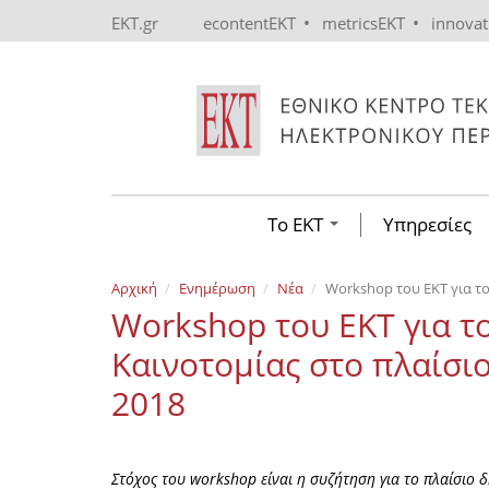
Skip to main content
•
•
EKT.gr
econtentEKT
metricsEKT
innova
Το ΕΚΤ
Υπηρεσίες
Αρχική
Ενημέρωση
Νέα
Workshop του ΕΚΤ για το
Workshop του ΕΚΤ για 
Καινοτομίας στο πλαίσιο
2018
Στόχος του workshop είναι η συζήτηση για το πλαίσιο 