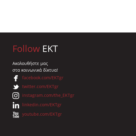
023
Follow
EKT
Ακολουθήστε μας
στα κοινωνικά δίκτυα!
facebook.com/EKTgr
twitter.com/EKTgr
instagram.com/the_EKTgr
linkedin.com/EKTgr
youtube.com/EKTgr