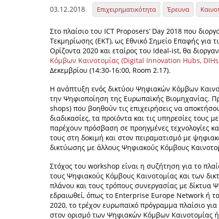
03.12.2018
Επιχειρηματικότητα
Έρευνα
Καινο
Στο πλαίσιο του ICT Proposers’ Day 2018 που διοργ
Τεκμηρίωσης (ΕΚΤ), ως Εθνικό Σημείο Επαφής για τ
Ορίζοντα 2020 και εταίρος του Ideal‐ist, θα διοργ
Κόμβων Καινοτομίας (Digital Innovation Hubs, DIHs
Δεκεμβρίου (14:30-16:00, Room 2.17).
Η ανάπτυξη ενός δικτύου Ψηφιακών Κόμβων Καινοτ
την Ψηφιοποίηση της Ευρωπαϊκής Βιομηχανίας. Πρό
shops) που βοηθούν τις επιχειρήσεις να αποκτήσο
διαδικασίες, τα προϊόντα και τις υπηρεσίες τους μ
παρέχουν πρόσβαση σε προηγμένες τεχνολογίες και
τους στη δοκιμή και στον πειραματισμό με ψηφιακέ
δικτύωσης με άλλους Ψηφιακούς Κόμβους Καινοτο
Στόχος του workshop είναι η συζήτηση για το πλα
τους Ψηφιακούς Κόμβους Καινοτομίας και των δικτ
πλάνου και τους τρόπους συνεργασίας με δίκτυα 
εδραιωθεί, όπως το Enterprise Europe Network ή τ
2020, το τρέχον ευρωπαϊκό πρόγραμμα πλαίσιο για
στον ορισμό των Ψηφιακών Κόμβων Καινοτομίας 