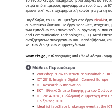
Το Εθνικό Κέντρο Τεκμηρίωσης λειτουργεί ως Εθνικ
σειρά από επιμέρους προγράμματα του, όπως το IC
ερευνητική και επιχειρηματική κοινότητα για τη σ
Παράλληλα, το ΕΚΤ συμμετέχει στο έργο
Ideal-is
t, 
ευρωπαϊκού δικτύου. Το έργο "Ideal-ist", στοχεύει,
των εμποδίων που συναντούν οι οργανισμοί που 
and Communication Technologies (ICT). Αυτό επιτ
αναζητήσεων συνεργασιών και μεσολαβήσεων, και 
και των δυνητικών συμμετεχόντων.
www.ekt.gr
, με πληροφορίες από Εθνικό Κέντρο Τεκμηρ
Μάθετε Περισσότερα
Workshop "How to structure sustainable DIH
ICT 2018: Imagine Digital - Connect Europe
ICT Research & Innovation
EKT - Eθνικό Σημείο Επαφής για τον Ορίζοντ
ICT 2014-2016, Η ελληνική συμμετοχή στο Π
Ορίζοντας 2020
Ideal-ist face2face brokerage event at the IC