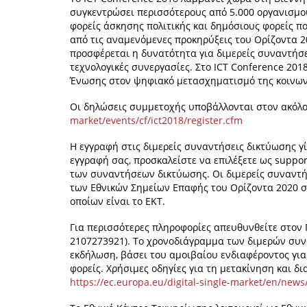
συγκεντρώσει περισσότερους από 5.000 οργανισμούς
φορείς άσκησης πολιτικής και δημόσιους φορείς π
από τις αναμενόμενες προκηρύξεις του Ορίζοντα 2
προσφέρεται η δυνατότητα για διμερείς συναντήσε
τεχνολογικές συνεργασίες. Στο ICT Conference 20
Ένωσης στον ψηφιακό μετασχηματισμό της κοινωνί
Οι δηλώσεις συμμετοχής υποβάλλονται στον ακόλ
market/events/cf/ict2018/register.cfm
Η εγγραφή στις διμερείς συναντήσεις δικτύωσης γ
εγγραφή σας, προσκαλείστε να επιλέξετε ως suppor
των συναντήσεων δικτύωσης. Οι διμερείς συναντήσ
των Εθνικών Σημείων Επαφής του Ορίζοντα 2020 στ
οποίων είναι το ΕΚΤ.
Για περισσότερες πληροφορίες απευθυνθείτε στον 
2107273921). Το χρονοδιάγραμμα των διμερών συν
εκδήλωση, βάσει του αμοιβαίου ενδιαφέροντος για
φορείς. Χρήσιμες οδηγίες για τη μετακίνηση και δι
https://ec.europa.eu/digital-single-market/en/news