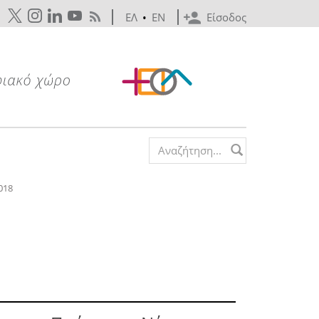
ΕΛ
•
EN
Είσοδος
Search form
018