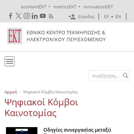
Skip to main content
•
•
econtentEKT
metricsEKT
innovationEKT
Είσοδος
ΕΛ
•
EN
Το ΕΚΤ
Search form
Υπηρεσίες
Αρχική
Ψηφιακοί Κόμβοι Καινοτομίας
Εκδόσεις
Ψηφιακοί Κόμβοι
Ενημέρωση
Καινοτομίας
Επικοινωνία
Οδηγίες συνεργασίας μεταξύ