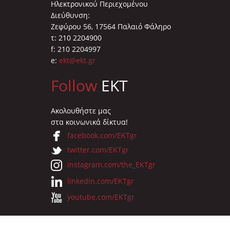
Ηλεκτρονικού Περιεχομένου
Διεύθυνση:
Ζεφύρου 56, 17564 Παλαιό Φάληρο
τ: 210 2204900
f: 210 2204997
e:
ekt@ekt.gr
Follow
EKT
Ακολουθήστε μας
στα κοινωνικά δίκτυα!
facebook.com/EKTgr
twitter.com/EKTgr
instagram.com/the_EKTgr
linkedin.com/EKTgr
youtube.com/EKTgr