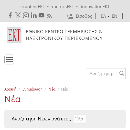
Skip to main content
•
•
econtentEKT
metricsEKT
innovationEKT
Είσοδος
ΕΛ
•
EN
Το ΕΚΤ
Search form
Υπηρεσίες
Αρχική
Ενημέρωση
Νέα
Νέα
Εκδόσεις
Νέα
Ενημέρωση
Επικοινωνία
Αναζήτηση Νέων ανά έτος
Αναζήτηση Νέων ανά έτ
Year