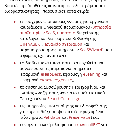
βασικές προϋποθέσεις καινοτομίας, εξωστρέφιας και
διαδραστικότητας - παρουσίασε κατά σειρά:
τις σύγχρονες υποδομές γνώσης για οργάνωση
και διάθεση ψηφιακού περιεχομένου (
υπηρεσία
αποθετηρίων SaaS
,
υπηρεσία
διαχείρισης
καταλόγου και λειτουργιών βιβλιοθήκης
OpenABEKT
,
εργαλείο σχεδιαμού
και
παραμετροποίησης υπηρεσιών
SaaSWizard
) που
ο φορέας έχει αναπτύξει,
τα διαδικτυακά υποστηρικτικά εργαλεία που
συνοδεύουν τις παραπάνω υπηρεσίες
(εφαρμογή
eHelpDesk
, εφαρμογή
eLeaning
και
εφαρμογή
eKnowledgeBase
),
το σύστημα Συσσώρευσης Περιεχομένου και
Ενιαίας Αναζήτησης Ψηφιακού Πολιτιστικού
Περιεχομένου
SearchCulture.gr
τις υπηρεσίες πιστοποίησης και διασφάλισης
για ευρεία διάχυση ψηφιακού περιεχομένου
(σύστηματα
Validator
και
Preservator
) και
την ηλεκτρονική πλατφόρμα
crowdcollEKT
για