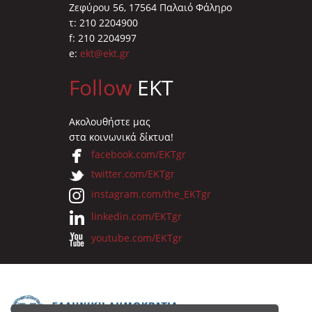
Ζεφύρου 56, 17564 Παλαιό Φάληρο
τ: 210 2204900
f: 210 2204997
e:
ekt@ekt.gr
Follow
EKT
Ακολουθήστε μας
στα κοινωνικά δίκτυα!
facebook.com/EKTgr
twitter.com/EKTgr
instagram.com/the_EKTgr
linkedin.com/EKTgr
youtube.com/EKTgr