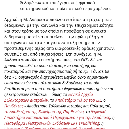
δεδομένων και του έγκριτου ψηφιακού
επιστημονικού και πολιτιστικού περιεχομένου.
Αρχικά, η Μ. Ανδρουτσοπούλου εστίασε στη σχέση των
δεδομένων με την κοινωνία και την επιχειρηματικότητα
και στον τρόπο με τον οποίο η πρόσβαση σε ανοικτά
δεδομένα μπορεί να αποτελέσει την πρώτη ύλη για
ανταγωνιστικότητα και για ανάπτυξη υπηρεσιών
προστιθέμενης αξίας από διαφορετικές ομάδες χρηστών,
συνεπώς και από επιχειρήσεις. Στη συνέχεια, η Μ.
Ανδρουτσοπούλου επεσήμανε πως:
«το ΕΚΤ εδώ και
χρόνια προωθεί τα ανοικτά δεδομένα επιστήμης και
πολιτισμού και την επαναχρησιμοποίησή τους»
. Τόνισε δε
ότι:
«Ο οργανισμός διαχειρίζεται μεγάλο όγκο σημαντικών
επιστημονικών και πολιτιστικών δεδομένων, τα οποία
διατίθενται μέσα από συστήματα ψηφιακών αποθετηρίων και
ηλεκτρονικών εκδόσεων – όπως: το
Εθνικό Αρχείο
Διδακτορικών Διατριβών
, το
Αποθετήριο Ήλιος του ΕΙΕ
, ο
Πανδέκτης
- Αποθετήριο Συλλογών Ιστορίας και Πολιτισμού,
το Αποθετήριο της Ζωφόρου της Παρθενώνα
, το
Ψηφιακό
Αποθετήριο Εκπαιδευτικού Περιεχομένου για την Ακρόπολη
, η
Πλατφόρμα Ηλεκτρονικών Εκδόσεων EKT ePublishing
, η
Ψηφιακή Βιβλιοθήκη του Επιχειρησιακού Προγράμματος