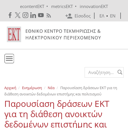
Skip to main content
•
•
econtentEKT
metricsEKT
innovationEKT
Είσοδος
ΕΛ
•
EN
Το ΕΚΤ
Search form
Υπηρεσίες
Αρχική
Ενημέρωση
Νέα
Παρουσίαση δράσεων ΕΚΤ για τη
Εκδόσεις
διάθεση ανοικτών δεδομένων επιστήμης και πολιτισμού
Ενημέρωση
Παρουσίαση δράσεων ΕΚΤ
Επικοινωνία
για τη διάθεση ανοικτών
δεδομένων επιστήμης και