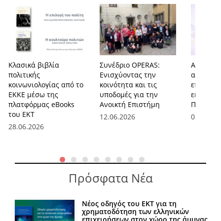
Κλασικά βιβλία
Συνέδριο OPERAS:
AEGIS-OA
πολιτικής
Ενισχύοντας την
ασπίδα γ
κοινωνιολογίας από το
κοινότητα και τις
επιστημο
ΕΚΚΕ μέσω της
υποδομές για την
εκδόσεις
πλατφόρμας eBooks
Ανοικτή Επιστήμη
Πρόσβασ
του ΕΚΤ
12.06.2026
01.06.20
28.06.2026
Πρόσφατα Νέα
Νέος οδηγός του ΕΚΤ για τη
χρηματοδότηση των ελληνικών
επιχειρήσεων στον χώρο της άμυνας