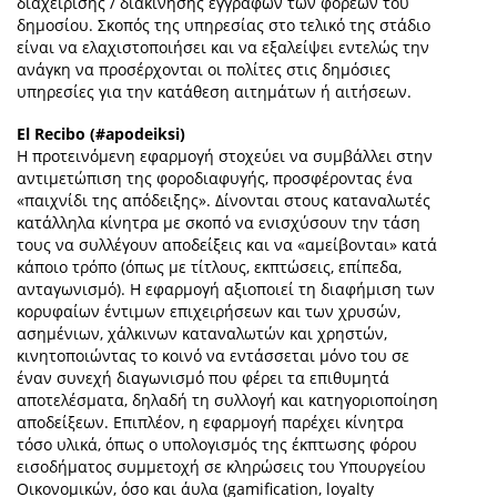
διαχείρισης / διακίνησης εγγραφών των φορέων του
δημοσίου. Σκοπός της υπηρεσίας στο τελικό της στάδιο
είναι να ελαχιστοποιήσει και να εξαλείψει εντελώς την
ανάγκη να προσέρχονται οι πολίτες στις δημόσιες
υπηρεσίες για την κατάθεση αιτημάτων ή αιτήσεων.
El Recibo (#apodeiksi)
Η προτεινόμενη εφαρμογή στοχεύει να συμβάλλει στην
αντιμετώπιση της φοροδιαφυγής, προσφέροντας ένα
«παιχνίδι της απόδειξης». Δίνονται στους καταναλωτές
κατάλληλα κίνητρα με σκοπό να ενισχύσουν την τάση
τους να συλλέγουν αποδείξεις και να «αμείβονται» κατά
κάποιο τρόπο (όπως με τίτλους, εκπτώσεις, επίπεδα,
ανταγωνισμό). Η εφαρμογή αξιοποιεί τη διαφήμιση των
κορυφαίων έντιμων επιχειρήσεων και των χρυσών,
ασημένιων, χάλκινων καταναλωτών και χρηστών,
κινητοποιώντας το κοινό να εντάσσεται μόνο του σε
έναν συνεχή διαγωνισμό που φέρει τα επιθυμητά
αποτελέσματα, δηλαδή τη συλλογή και κατηγοριοποίηση
αποδείξεων. Επιπλέον, η εφαρμογή παρέχει κίνητρα
τόσο υλικά, όπως ο υπολογισμός της έκπτωσης φόρου
εισοδήματος συμμετοχή σε κληρώσεις του Υπουργείου
Οικονομικών, όσο και άυλα (gamification, loyalty