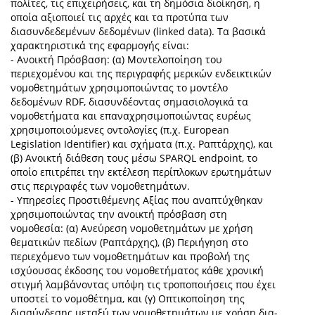
πολίτες, τις επιχειρήσεις, και τη δημόσια διοίκηση, η
οποία αξιοποιεί τις αρχές και τα προτύπα των
διασυνδεδεμένων δεδομένων (linked data). Τα βασικά
χαρακτηριστικά της εφαρμογής είναι:
- Ανοικτή Πρόσβαση: (α) Μοντελοποίηση του
περιεχομένου και της περιγραφής μερικών ενδεικτικών
νομοθετημάτων χρησιμοποιώντας το μοντέλο
δεδομένων RDF, διασυνδέοντας σημασιολογικά τα
νομοθετήματα και επαναχρησιμοποιώντας ευρέως
χρησιμοποιούμενες οντολογίες (π.χ. European
Legislation Identifier) και σχήματα (π.χ. Ραπτάρχης), και
(β) Ανοικτή διάθεση τους μέσω SPARQL endpoint, το
οποίο επιτρέπει την εκτέλεση περίπλοκων ερωτημάτων
στις περιγραφές των νομοθετημάτων.
- Υπηρεσίες Προστιθέμενης Αξίας που αναπτύχθηκαν
χρησιμοποιώντας την ανοικτή πρόσβαση στη
νομοθεσία: (α) Ανεύρεση νομοθετημάτων με χρήση
θεματικών πεδίων (Ραπτάρχης), (β) Περιήγηση στο
περιεχόμενο των νομοθετημάτων και προβολή της
ισχύουσας έκδοσης του νομοθετήματος κάθε χρονική
στιγμή λαμβάνοντας υπόψη τις τροποποιήσεις που έχει
υποστεί το νομοθέτημα, και (γ) Οπτικοποίηση της
διασύνδεσης μεταξύ των νομοθετημάτων με χρήση δια-