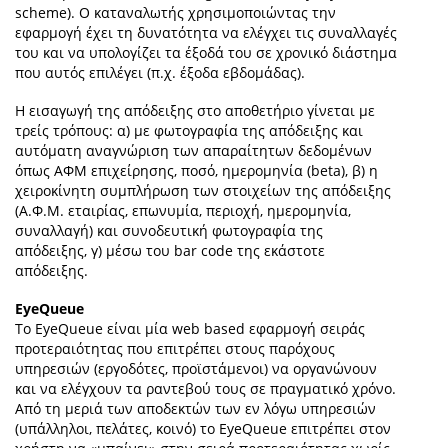
scheme). Ο καταναλωτής χρησιμοποιώντας την
εφαρμογή έχει τη δυνατότητα να ελέγχει τις συναλλαγές
του και να υπολογίζει τα έξοδά του σε χρονικό διάστημα
που αυτός επιλέγει (π.χ. έξοδα εβδομάδας).
Η εισαγωγή της απόδειξης στο αποθετήριο γίνεται με
τρείς τρόπους: α) με φωτογραφία της απόδειξης και
αυτόματη αναγνώριση των απαραίτητων δεδομένων
όπως ΑΦΜ επιχείρησης, ποσό, ημερομηνία (beta), β) η
χειροκίνητη συμπλήρωση των στοιχείων της απόδειξης
(Α.Φ.Μ. εταιρίας, επωνυμία, περιοχή, ημερομηνία,
συναλλαγή) και συνοδευτική φωτογραφία της
απόδειξης, γ) μέσω του bar code της εκάστοτε
απόδειξης.
EyeQueue
Τo EyeQueue είναι μία web based εφαρμογή σειράς
προτεραιότητας που επιτρέπει στους παρόχους
υπηρεσιών (εργοδότες, προϊστάμενοι) να οργανώνουν
και να ελέγχουν τα ραντεβού τους σε πραγματικό χρόνο.
Από τη μεριά των αποδεκτών των εν λόγω υπηρεσιών
(υπάλληλοι, πελάτες, κοινό) το EyeQueue επιτρέπει στον