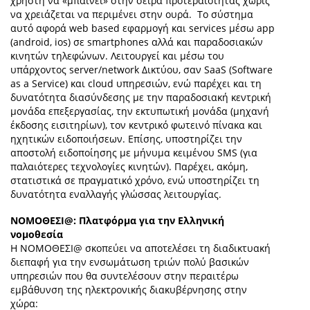
χρήστη να «μπαίνει» στην σειρά προτεραιότητας χωρίς
να χρειάζεται να περιμένει στην ουρά. Το σύστημα
αυτό αφορά web based εφαρμογή και services μέσω app
(android, ios) σε smartphones αλλά και παραδοσιακών
κινητών τηλεφώνων. Λειτουργεί και μέσω του
υπάρχοντος server/network Δικτύου, σαν SaaS (Software
as a Service) και cloud υπηρεσιών, ενώ παρέχει και τη
δυνατότητα διασύνδεσης με την παραδοσιακή κεντρική
μονάδα επεξεργασίας, την εκτυπωτική μονάδα (μηχανή
έκδοσης εισιτηρίων), τον κεντρικό φωτεινό πίνακα και
ηχητικών ειδοποιήσεων. Επίσης, υποστηρίζει την
αποστολή ειδοποίησης με μήνυμα κειμένου SMS (για
παλαιότερες τεχνολογίες κινητών). Παρέχει, ακόμη,
στατιστικά σε πραγματικό χρόνο, ενώ υποστηρίζει τη
δυνατότητα εναλλαγής γλώσσας λειτουργίας.
ΝΟΜΟΘΕΣΙ@: Πλατφόρμα για την Ελληνική
νομοθεσία
Η ΝΟΜΟΘΕΣΙ@ σκοπεύει να αποτελέσει τη διαδικτυακή
διεπαφή για την ενσωμάτωση τριών πολύ βασικών
υπηρεσιών που θα συντελέσουν στην περαιτέρω
εμβάθυνση της ηλεκτρονικής διακυβέρνησης στην
χώρα: