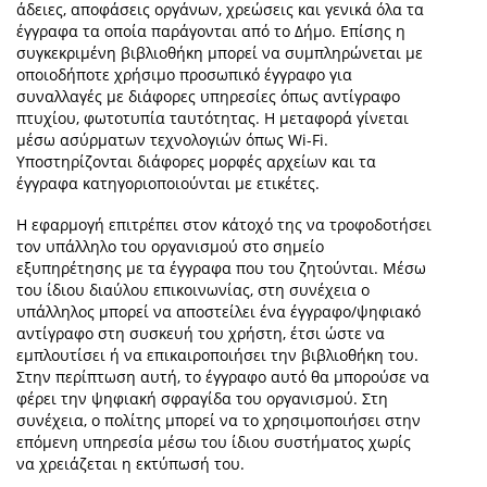
άδειες, αποφάσεις οργάνων, χρεώσεις και γενικά όλα τα
έγγραφα τα οποία παράγονται από το Δήμο. Επίσης η
συγκεκριμένη βιβλιοθήκη μπορεί να συμπληρώνεται με
οποιοδήποτε χρήσιμο προσωπικό έγγραφο για
συναλλαγές με διάφορες υπηρεσίες όπως αντίγραφο
πτυχίου, φωτοτυπία ταυτότητας. Η μεταφορά γίνεται
μέσω ασύρματων τεχνολογιών όπως Wi-Fi.
Υποστηρίζονται διάφορες μορφές αρχείων και τα
έγγραφα κατηγοριοποιούνται με ετικέτες.
Η εφαρμογή επιτρέπει στον κάτοχό της να τροφοδοτήσει
τον υπάλληλο του οργανισμού στο σημείο
εξυπηρέτησης με τα έγγραφα που του ζητούνται. Μέσω
του ίδιου διαύλου επικοινωνίας, στη συνέχεια ο
υπάλληλος μπορεί να αποστείλει ένα έγγραφο/ψηφιακό
αντίγραφο στη συσκευή του χρήστη, έτσι ώστε να
εμπλουτίσει ή να επικαιροποιήσει την βιβλιοθήκη του.
Στην περίπτωση αυτή, το έγγραφο αυτό θα μπορούσε να
φέρει την ψηφιακή σφραγίδα του οργανισμού. Στη
συνέχεια, ο πολίτης μπορεί να το χρησιμοποιήσει στην
επόμενη υπηρεσία μέσω του ίδιου συστήματος χωρίς
να χρειάζεται η εκτύπωσή του.