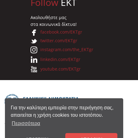
Follow
EKT
Ακολουθήστε μας
στα κοινωνικά δίκτυα!
facebook.com/EKTgr
twitter.com/EKTgr
instagram.com/the_EKTgr
linkedin.com/EKTgr
youtube.com/EKTgr
Για την καλύτερη εμπειρία στην περιήγηση σας,
απαιτείται η χρήση cookies του ιστοτόπου.
© 2026 Eθνικό Κέντρο Τεκμηρίωσης
Περισσότερα