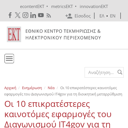
Skip to main content
•
•
econtentEKT
metricsEKT
innovationEKT
Είσοδος
ΕΛ
•
EN
Το ΕΚΤ
Search form
Υπηρεσίες
Αρχική
Ενημέρωση
Νέα
Οι 10 επικρατέστερες καινοτόμες
Εκδόσεις
εφαρμογές του Διαγωνισμού ΙΤ4gov για τη διοικητική μεταρρύθμιση
Ενημέρωση
Οι 10 επικρατέστερες
Επικοινωνία
καινοτόμες εφαρμογές του
Διαγωνισμού ΙΤ4gov για τη