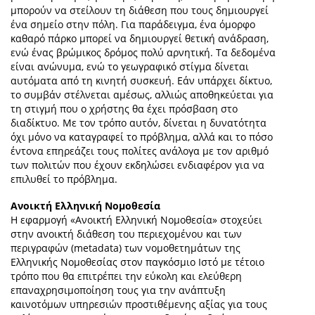
μπορούν να στείλουν τη διάθεση που τους δημιουργεί
ένα σημείο στην πόλη. Για παράδειγμα, ένα όμορφο
καθαρό πάρκο μπορεί να δημιουργεί θετική ανάδραση,
ενώ ένας βρώμικος δρόμος πολύ αρνητική. Τα δεδομένα
είναι ανώνυμα, ενώ το γεωγραφικό στίγμα δίνεται
αυτόματα από τη κινητή συσκευή. Εάν υπάρχει δίκτυο,
το συμβάν στέλνεται αμέσως, αλλιώς αποθηκεύεται για
τη στιγμή που ο χρήστης θα έχει πρόσβαση στο
διαδίκτυο. Με τον τρόπο αυτόν, δίνεται η δυνατότητα
όχι μόνο να καταγραφεί το πρόβλημα, αλλά και το πόσο
έντονα επηρεάζει τους πολίτες ανάλογα με τον αριθμό
των πολιτών που έχουν εκδηλώσει ενδιαφέρον για να
επιλυθεί το πρόβλημα.
Ανοικτή Ελληνική Νομοθεσία
Η εφαρμογή «Ανοικτή Ελληνική Νομοθεσία» στοχεύει
στην ανοικτή διάθεση του περιεχομένου και των
περιγραφών (metadata) των νομοθετημάτων της
Ελληνικής Νομοθεσίας στον παγκόσμιο Ιστό με τέτοιο
τρόπο που θα επιτρέπει την εύκολη και ελεύθερη
επαναχρησιμοποίηση τους για την ανάπτυξη
καινοτόμων υπηρεσιών προστιθέμενης αξίας για τους