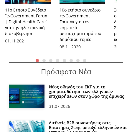
11o Ετήσιο Συνέδριο
10ο ετήσιο συνέδριο
Ξεκίνησα
“e-Government Forum
«e-Government
στον 2ο 
| Digital Health Care”
Forum» για τον
Διαγωνι
για την ηλεκτρονική
ψηφιακό
Στατιστι
διακυβέρνηση
μετασχηματισμό του
μαθητές
δημόσιου τομέα
και Λυκε
01.11.2021
08.11.2020
26.10.20
Πρόσφατα Νέα
Νέος οδηγός του ΕΚΤ για τη
χρηματοδότηση των ελληνικών
επιχειρήσεων στον χώρο της άμυνας
31.07.2026
Διεθνείς Β2Β συναντήσεις στις
Επιστήμες Ζωής μεταξύ ελληνικών και