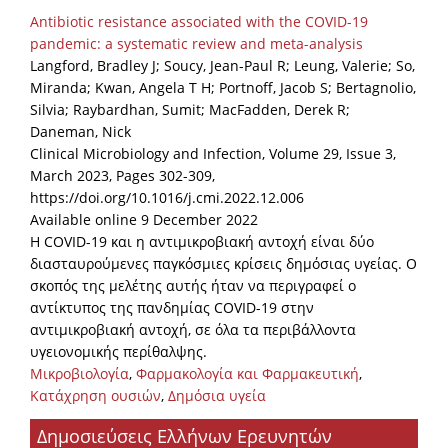
Antibiotic resistance associated with the COVID-19
pandemic: a systematic review and meta-analysis
Langford, Bradley J; Soucy, Jean-Paul R; Leung, Valerie; So,
Miranda; Kwan, Angela T H; Portnoff, Jacob S; Bertagnolio,
Silvia; Raybardhan, Sumit; MacFadden, Derek R;
Daneman, Nick
Clinical Microbiology and Infection, Volume 29, Issue 3,
March 2023, Pages 302-309,
https://doi.org/10.1016/j.cmi.2022.12.006
Available online 9 December 2022
Η COVID-19 και η αντιμικροβιακή αντοχή είναι δύο
διασταυρούμενες παγκόσμιες κρίσεις δημόσιας υγείας. Ο
σκοπός της μελέτης αυτής ήταν να περιγραφεί ο
αντίκτυπος της πανδημίας COVID-19 στην
αντιμικροβιακή αντοχή, σε όλα τα περιβάλλοντα
υγειονομικής περίθαλψης.
Μικροβιολογία
,
Φαρμακολογία και Φαρμακευτική
,
Κατάχρηση ουσιών
,
Δημόσια υγεία
Δημοσιεύσεις Ελλήνων Ερευνητών