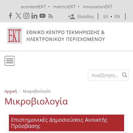
Skip to main content
•
•
econtentEKT
metricsEKT
innovationEKT
Είσοδος
ΕΛ
•
EN
Το ΕΚΤ
Search form
Υπηρεσίες
Αρχική
Μικροβιολογία
Εκδόσεις
Μικροβιολογία
Ενημέρωση
Επικοινωνία
Επιστημονικές Δημοσιεύσεις Ανοικτής
Πρόσβασης