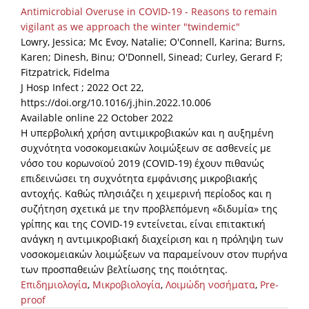
Antimicrobial Overuse in COVID-19 - Reasons to remain
vigilant as we approach the winter "twindemic"
Lowry, Jessica; Mc Evoy, Natalie; O'Connell, Karina; Burns,
Karen; Dinesh, Binu; O'Donnell, Sinead; Curley, Gerard F;
Fitzpatrick, Fidelma
J Hosp Infect ; 2022 Oct 22,
https://doi.org/10.1016/j.jhin.2022.10.006
Available online 22 October 2022
Η υπερβολική χρήση αντιμικροβιακών και η αυξημένη
συχνότητα νοσοκομειακών λοιμώξεων σε ασθενείς με
νόσο του κορωνοϊού 2019 (COVID-19) έχουν πιθανώς
επιδεινώσει τη συχνότητα εμφάνισης μικροβιακής
αντοχής. Καθώς πλησιάζει η χειμερινή περίοδος και η
συζήτηση σχετικά με την προβλεπόμενη «διδυμία» της
γρίπης και της COVID-19 εντείνεται, είναι επιτακτική
ανάγκη η αντιμικροβιακή διαχείριση και η πρόληψη των
νοσοκομειακών λοιμώξεων να παραμείνουν στον πυρήνα
των προσπαθειών βελτίωσης της ποιότητας.
Επιδημιολογία
,
Μικροβιολογία
,
Λοιμώδη νοσήματα
,
Pre-
proof