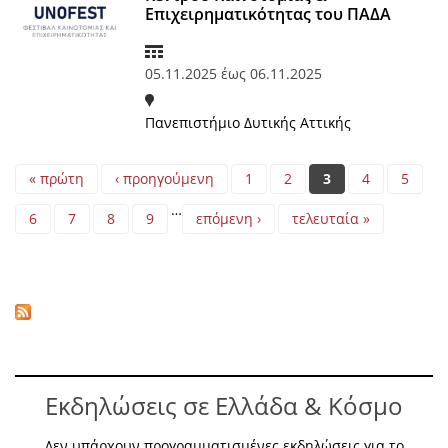
Επιχειρηματικότητας του ΠΑΔΑ
05.11.2025
έως
06.11.2025
Πανεπιστήμιο Δυτικής Αττικής
Pages
« πρώτη
‹ προηγούμενη
1
2
3
4
5
…
6
7
8
9
επόμενη ›
τελευταία »
Εκδηλώσεις σε Ελλάδα & Κόσμο
Δεν υπάρχουν προγραμματισμένες εκδηλώσεις για το