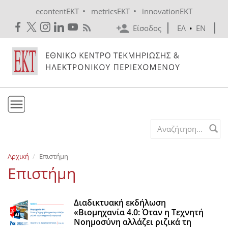
Skip to main content
•
•
econtentEKT
metricsEKT
innovationEKT
Είσοδος
ΕΛ
•
EN
Το ΕΚΤ
Search form
Υπηρεσίες
Αρχική
Επιστήμη
Εκδόσεις
Επιστήμη
Ενημέρωση
Επικοινωνία
Διαδικτυακή εκδήλωση
«Βιομηχανία 4.0: Όταν η Τεχνητή
Νοημοσύνη αλλάζει ριζικά τη