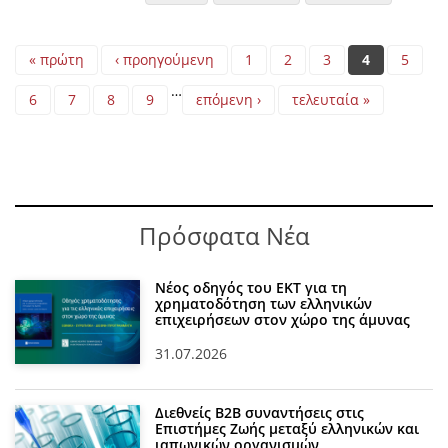
Pages
« πρώτη
‹ προηγούμενη
1
2
3
4
5
…
6
7
8
9
επόμενη ›
τελευταία »
Πρόσφατα Νέα
Νέος οδηγός του ΕΚΤ για τη
χρηματοδότηση των ελληνικών
επιχειρήσεων στον χώρο της άμυνας
31.07.2026
Διεθνείς Β2Β συναντήσεις στις
Επιστήμες Ζωής μεταξύ ελληνικών και
ιαπωνικών οργανισμών