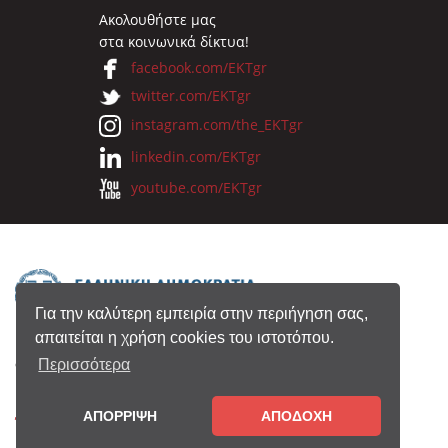
Ακολουθήστε μας
στα κοινωνικά δίκτυα!
facebook.com/EKTgr
twitter.com/EKTgr
instagram.com/the_EKTgr
linkedin.com/EKTgr
youtube.com/EKTgr
Για την καλύτερη εμπειρία στην περιήγηση σας,
απαιτείται η χρήση cookies του ιστοτόπου.
© 2026 Eθνικό Κέντρο Τεκμηρίωσης
Περισσότερα
ΑΠΟΡΡΙΨΗ
ΑΠΟΔΟΧΗ
Όροι Χρήσης
•
Πολιτική Απορρήτου
•
Copyright
Notice
•
Συντελεστές