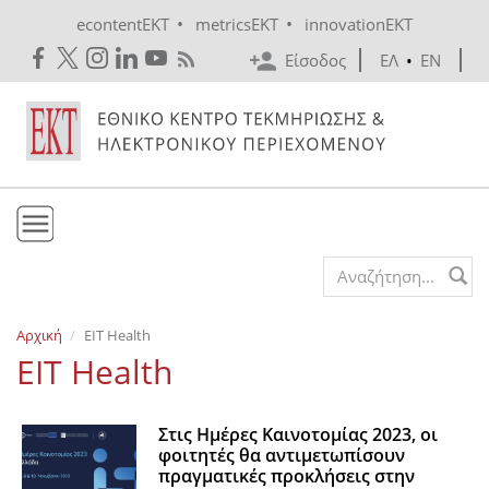
Skip to main content
•
•
econtentEKT
metricsEKT
innovationEKT
Είσοδος
ΕΛ
•
EN
Το ΕΚΤ
Search form
Υπηρεσίες
Αρχική
EIT Health
Εκδόσεις
EIT Health
Ενημέρωση
Επικοινωνία
Στις Ημέρες Καινοτομίας 2023, οι
φοιτητές θα αντιμετωπίσουν
πραγματικές προκλήσεις στην