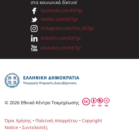
στα κοινωνικά δίκτυα!
facebook.com/EKTgr
twitter.com/EKTgr
instagram.com/the_EKTgr
linkedin.com/EKTgr
youtube.com/EKTgr
© 2026 Eθνικό Κέντρο Τεκμηρίωσης
Όροι Χρήσης
•
Πολιτική Απορρήτου
•
Copyright
Notice
•
Συντελεστές