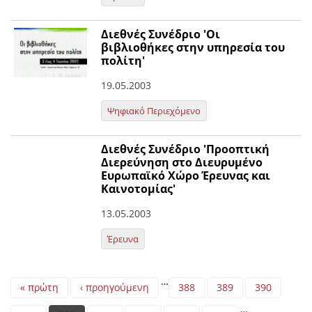
Διεθνές Συνέδριο 'Οι
βιβλιοθήκες στην υπηρεσία του
πολίτη'
19.05.2003
Ψηφιακό Περιεχόμενο
Διεθνές Συνέδριο 'Προοπτική
Διερεύνηση στο Διευρυμένο
Ευρωπαϊκό Χώρο Έρευνας και
Καινοτομίας'
13.05.2003
Έρευνα
Pages
…
« πρώτη
‹ προηγούμενη
388
389
390
…