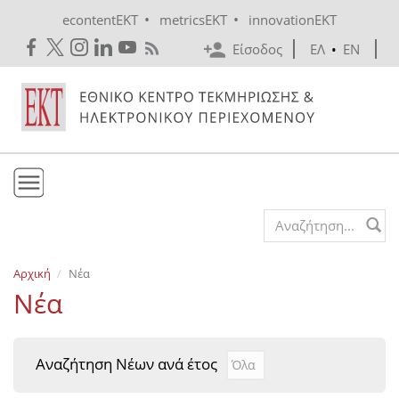
Skip to main content
•
•
econtentEKT
metricsEKT
innovationEKT
Είσοδος
ΕΛ
•
EN
Το ΕΚΤ
Search form
Υπηρεσίες
Αρχική
Νέα
Εκδόσεις
Νέα
Ενημέρωση
Επικοινωνία
Αναζήτηση Νέων ανά έτος
Αναζήτηση Νέων ανά έτ
Year