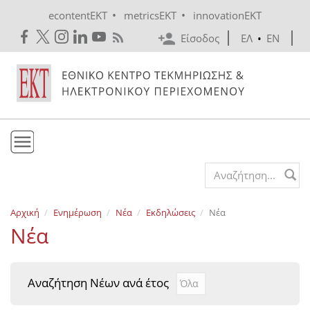
Skip to main content
•
•
econtentEKT
metricsEKT
innovationEKT
Είσοδος
ΕΛ
•
EN
Το ΕΚΤ
Search form
Υπηρεσίες
Αρχική
Ενημέρωση
Νέα
Εκδηλώσεις
Νέα
Εκδόσεις
Νέα
Ενημέρωση
Επικοινωνία
Αναζήτηση Νέων ανά έτος
Αναζήτηση Νέων ανά έτ
Year