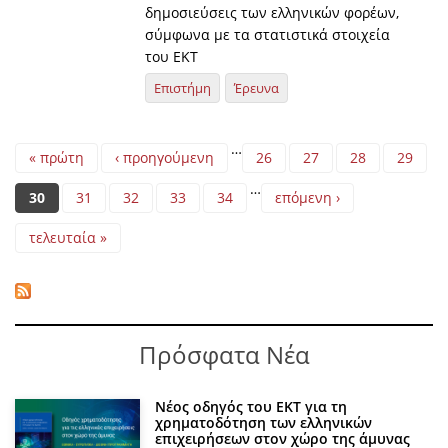
δημοσιεύσεις των ελληνικών φορέων,
σύμφωνα με τα στατιστικά στοιχεία
του ΕΚΤ
Επιστήμη
Έρευνα
Pages
…
« πρώτη
‹ προηγούμενη
26
27
28
29
…
30
31
32
33
34
επόμενη ›
τελευταία »
Πρόσφατα Νέα
Νέος οδηγός του ΕΚΤ για τη
χρηματοδότηση των ελληνικών
επιχειρήσεων στον χώρο της άμυνας