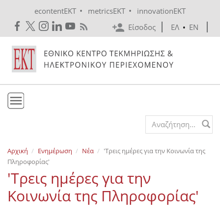
Skip to main content
•
•
econtentEKT
metricsEKT
innovationEKT
Είσοδος
ΕΛ
•
EN
Το ΕΚΤ
Search form
Υπηρεσίες
Αρχική
Ενημέρωση
Νέα
'Τρεις ημέρες για την Κοινωνία της
Εκδόσεις
Πληροφορίας'
Ενημέρωση
'Τρεις ημέρες για την
Επικοινωνία
Κοινωνία της Πληροφορίας'