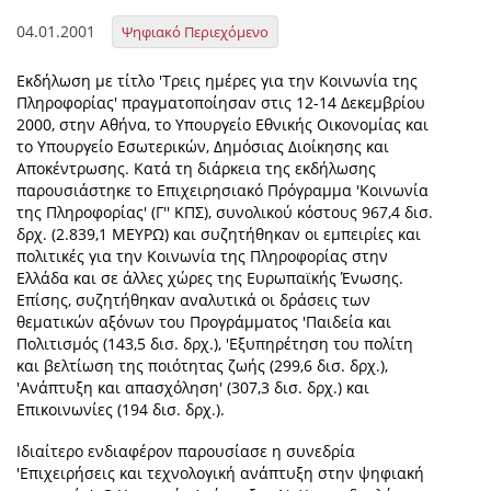
04.01.2001
Ψηφιακό Περιεχόμενο
Εκδήλωση με τίτλο 'Τρεις ημέρες για την Κοινωνία της
Πληροφορίας' πραγματοποίησαν στις 12-14 Δεκεμβρίου
2000, στην Αθήνα, το Υπουργείο Εθνικής Οικονομίας και
το Υπουργείο Εσωτερικών, Δημόσιας Διοίκησης και
Αποκέντρωσης. Κατά τη διάρκεια της εκδήλωσης
παρουσιάστηκε το Επιχειρησιακό Πρόγραμμα 'Κοινωνία
της Πληροφορίας' (Γ'' ΚΠΣ), συνολικού κόστους 967,4 δισ.
δρχ. (2.839,1 ΜΕΥΡΩ) και συζητήθηκαν οι εμπειρίες και
πολιτικές για την Κοινωνία της Πληροφορίας στην
Ελλάδα και σε άλλες χώρες της Ευρωπαϊκής Ένωσης.
Επίσης, συζητήθηκαν αναλυτικά οι δράσεις των
θεματικών αξόνων του Προγράμματος 'Παιδεία και
Πολιτισμός (143,5 δισ. δρχ.), 'Εξυπηρέτηση του πολίτη
και βελτίωση της ποιότητας ζωής (299,6 δισ. δρχ.),
'Ανάπτυξη και απασχόληση' (307,3 δισ. δρχ.) και
Επικοινωνίες (194 δισ. δρχ.).
Ιδιαίτερο ενδιαφέρον παρουσίασε η συνεδρία
'Επιχειρήσεις και τεχνολογική ανάπτυξη στην ψηφιακή