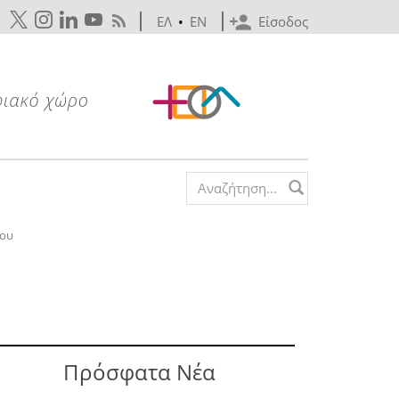
ΕΛ
•
EN
Είσοδος
Search form
ίου
Πρόσφατα Νέα