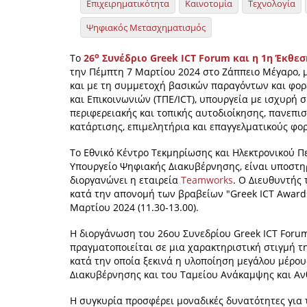
Επιχειρηματικότητα
Καινοτομία
Τεχνολογία
Ψηφιακός Μετασχηματισμός
ο
Το
26
Συνέδριο Greek ICT Forum και η 1η Έκθεσ
την Πέμπτη 7 Μαρτίου 2024 στο Ζάππειο Μέγαρο, μ
και με τη συμμετοχή βασικών παραγόντων και φορ
και Επικοινωνιών (ΤΠΕ/ICT), υπουργεία με ισχυρή
περιφερειακής και τοπικής αυτοδιοίκησης, πανεπι
κατάρτισης, επιμελητήρια και επαγγελματικούς φορ
Το Εθνικό Κέντρο Τεκμηρίωσης και Ηλεκτρονικού Π
Υπουργείο Ψηφιακής Διακυβέρνησης, είναι υποστηρ
διοργανώνει η εταιρεία
Teamworks
. Ο Διευθυντής 
κατά την απονομή των βραβείων "Greek ICT Award
Μαρτίου 2024 (11.30-13.00).
Η διοργάνωση του 26ου Συνεδρίου Greek ICT Forum
πραγματοποιείται σε μια χαρακτηριστική στιγμή 
κατά την οποία ξεκινά η υλοποίηση μεγάλου μέρο
Διακυβέρνησης και του Ταμείου Ανάκαμψης και Αν
Η συγκυρία προσφέρει μοναδικές δυνατότητες για