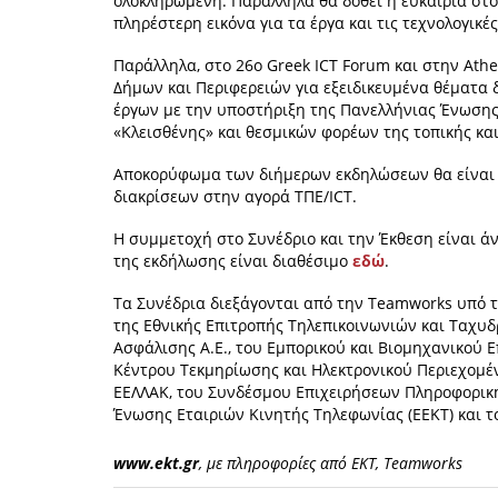
ολοκληρωμένη. Παράλληλα θα δοθεί η ευκαιρία στ
πληρέστερη εικόνα για τα έργα και τις τεχνολογικέ
Παράλληλα, στο 26ο Greek ICT Forum και στην Ath
Δήμων και Περιφερειών για εξειδικευμένα θέματα 
έργων με την υποστήριξη της Πανελλήνιας Ένωσης
«Κλεισθένης» και θεσμικών φορέων της τοπικής κα
Αποκορύφωμα των διήμερων εκδηλώσεων θα είναι 
διακρίσεων στην αγορά ΤΠΕ/ICT.
Η συμμετοχή στο Συνέδριο και την Έκθεση είναι ά
της εκδήλωσης είναι διαθέσιμο
εδώ
.
Τα Συνέδρια διεξάγονται από την Teamworks υπό 
της Εθνικής Επιτροπής Τηλεπικοινωνιών και Ταχυδ
Ασφάλισης Α.Ε., του Εμπορικού και Βιομηχανικού 
Κέντρου Τεκμηρίωσης και Ηλεκτρονικού Περιεχομέν
ΕΕΛΛΑΚ, του Συνδέσμου Επιχειρήσεων Πληροφορικής
Ένωσης Εταιριών Κινητής Τηλεφωνίας (ΕΕΚΤ) και τ
www.ekt.gr
, με πληροφορίες από ΕΚΤ, Teamworks