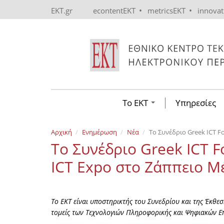
Skip to main content
•
•
EKT.gr
econtentEKT
metricsEKT
innova
Το ΕΚΤ
Υπηρεσίες
Αρχική
Ενημέρωση
Νέα
Το Συνέδριο Greek ICT F
Το Συνέδριο Greek ICT 
ICT Expo στο Ζάππειο Μέ
Το ΕΚΤ είναι υποστηρικτής του Συνεδρίου και της Έκθεση
τομείς των Τεχνολογιών Πληροφορικής και Ψηφιακών Ε