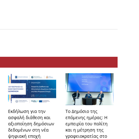
Εκδήλωση για την
Το Δημόσιο της
Το ΕΚΤ
ασφαλή διάθεση και
επόμενης ημέρας: Η
2026 με
αξιοποίηση δημόσιων
εμπειρία του πολίτη
συνεργα
δεδομένων στη νέα
και η μέτρηση της
ψηφιακ
ψηφιακή εποχή
γραφειοκρατίας στο
και δρά