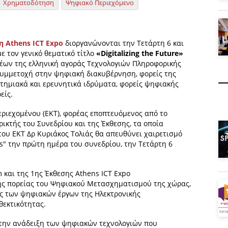
Χρηματοδότηση
Ψηφιακό Περιεχόμενο
η Athens ICT Expo
διοργανώνονται την Τετάρτη 6 και
ε τον γενικό θεματικό τίτλο
«Digitalizing the Future»
έων της ελληνική αγοράς Τεχνολογιών Πληροφορικής
 συμμετοχή στην ψηφιακή διακυβέρνηση, φορείς της
στημιακά και ερευνητικά ιδρύματα, φορείς ψηφιακής
είς.
εριεχομένου (ΕΚΤ), φορέας εποπτευόμενος από το
ικτής του Συνεδρίου και της Έκθεσης, τα οποία
του ΕΚΤ Δρ Κυριάκος Τολιάς θα απευθύνει χαιρετισμό
s" την πρώτη ημέρα του συνεδρίου, την Τετάρτη 6
 και της 1ης Έκθεσης Athens ICT Expo
της πορείας του Ψηφιακού Μετασχηματισμού της χώρας,
υς των ψηφιακών έργων της Ηλεκτρονικής
θεκτικότητας.
 την ανάδειξη των ψηφιακών τεχνολογιών που