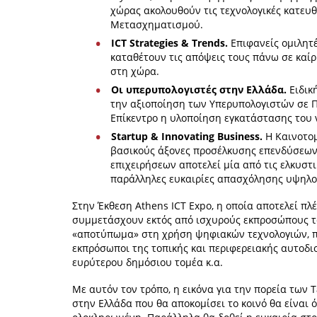
χώρας ακολουθούν τις τεχνολογικές κατευ
Μετασχηματισμού.
ICT Strategies & Trends.
Επιφανείς ομιλητέ
καταθέτουν τις απόψεις τους πάνω σε καί
στη χώρα.
Οι υπερυπολογιστές στην Ελλάδα.
Ειδικ
την αξιοποίηση των Υπερυπολογιστών σε Πα
Επίκεντρο η υλοποίηση εγκατάστασης του 
Startup & Innovating Business.
Η Καινοτομ
βασικούς άξονες προσέλκυσης επενδύσεων
επιχειρήσεων αποτελεί μία από τις ελκυστι
παράλληλες ευκαιρίες απασχόλησης υψηλο
Στην Έκθεση Athens ICΤ Expo, η οποία αποτελεί π
συμμετάσχουν εκτός από ισχυρούς εκπροσώπους του
«αποτύπωμα» στη χρήση ψηφιακών τεχνολογιών, παν
εκπρόσωποι της τοπικής και περιφερειακής αυτοδιο
ευρύτερου δημόσιου τομέα κ.α.
Με αυτόν τον τρόπο, η εικόνα για την πορεία των
στην Ελλάδα που θα αποκομίσει το κοινό θα είναι 