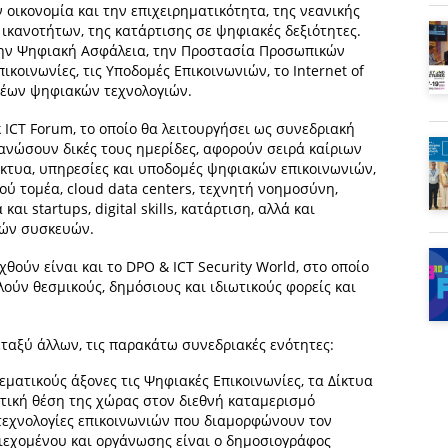
 οικονομία και την επιχειρηματικότητα, της νεανικής
ικανοτήτων, της κατάρτισης σε ψηφιακές δεξιότητες.
 την Ψηφιακή Ασφάλεια, την Προστασία Προσωπικών
ικοινωνίες, τις Υποδομές Επικοινωνιών, το Internet of
ομέων ψηφιακών τεχνολογιών.
k ICT Forum, το οποίο θα λειτουργήσει ως συνεδριακή
γανώσουν δικές τους ημερίδες, αφορούν σειρά καίριων
ίκτυα, υπηρεσίες και υποδομές ψηφιακών επικοινωνιών,
ύ τομέα, cloud data centers, τεχνητή νοημοσύνη,
ι startups, digital skills, κατάρτιση, αλλά και
κών συσκευών.
θούν είναι και το DPO & ICT Security World, στο οποίο
ούν θεσμικούς, δημόσιους και ιδιωτικούς φορείς και
εταξύ άλλων, τις παρακάτω συνεδριακές ενότητες:
εματικούς άξονες τις Ψηφιακές Επικοινωνίες, τα Δίκτυα
ιτική θέση της χώρας στον διεθνή καταμερισμό
 τεχνολογίες επικοινωνιών που διαμορφώνουν τον
εχομένου και οργάνωσης είναι ο δημοσιογράφος