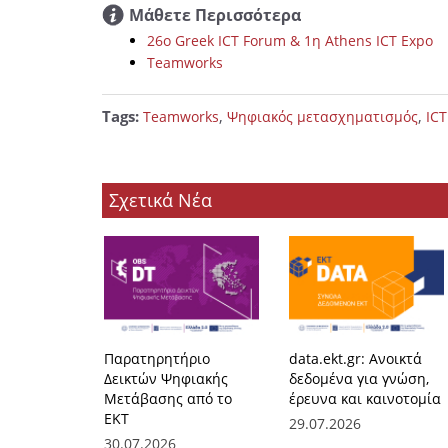
Μάθετε Περισσότερα
26ο Greek ICT Forum & 1η Athens ICT Expo
Teamworks
Tags:
,
,
Teamworks
Ψηφιακός μετασχηματισμός
ICT
Σχετικά Νέα
Παρατηρητήριο
data.ekt.gr: Ανοικτά
Δεικτών Ψηφιακής
δεδομένα για γνώση,
Μετάβασης από το
έρευνα και καινοτομία
ΕΚΤ
29.07.2026
30.07.2026