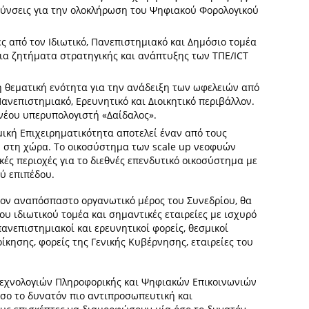
θύνσεις για την ολοκλήρωση του Ψηφιακού Φορολογικού
ς από τον Ιδιωτικό, Πανεπιστημιακό και Δημόσιο τομέα
ρια ζητήματα στρατηγικής και ανάπτυξης των ΤΠΕ/ICT
ή θεματική ενότητα για την ανάδειξη των ωφελειών από
νεπιστημιακό, Ερευνητικό και Διοικητικό περιβάλλον.
νέου υπερυπολογιστή «Δαίδαλος».
ική Επιχειρηματικότητα αποτελεί έναν από τους
 στη χώρα. Το οικοσύστημα των scale up νεοφυών
κές περιοχές για το διεθνές επενδυτικό οικοσύστημα με
ύ επιπέδου.
λέον αναπόσπαστο οργανωτικό μέρος του Συνεδρίου, θα
 ιδιωτικού τομέα και σημαντικές εταιρείες με ισχυρό
επιστημιακοί και ερευνητικοί φορείς, θεσμικοί
ίκησης, φορείς της Γενικής Κυβέρνησης, εταιρείες του
 Τεχνολογιών Πληροφορικής και Ψηφιακών Επικοινωνιών
όσο το δυνατόν πιο αντιπροσωπευτική και