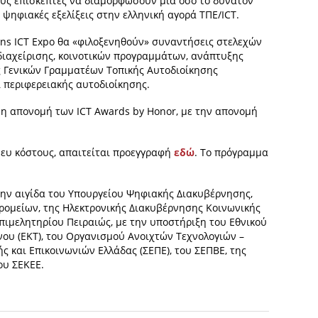
ους επισκέπτες να διαμορφώσουν μία όσο το δυνατόν
ς ψηφιακές εξελίξεις στην ελληνική αγορά ΤΠΕ/ICT.
ens ICT Expo θα «φιλοξενηθούν» συναντήσεις στελεχών
διαχείρισης, κοινοτικών προγραμμάτων, ανάπτυξης
 Γενικών Γραμματέων Τοπικής Αυτοδιοίκησης
ι περιφερειακής αυτοδιοίκησης.
η απονομή των ICT Awards by Honor, με την απονομή
νευ κόστους, απαιτείται προεγγραφή
εδώ
. Το πρόγραμμα
την αιγίδα του Υπουργείου Ψηφιακής Διακυβέρνησης,
ρομείων, της Ηλεκτρονικής Διακυβέρνησης Κοινωνικής
Επιμελητηρίου Πειραιώς, με την υποστήριξη του Εθνικού
ου (ΕΚΤ), του Οργανισμού Ανοιχτών Τεχνολογιών –
 και Επικοινωνιών Ελλάδας (ΣΕΠΕ), του ΣΕΠΒΕ, της
ου ΣΕΚΕΕ.