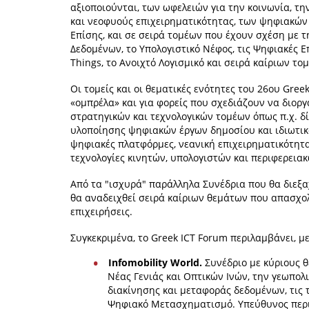
αξιοποιούνται, των ωφελειών για την κοινωνία, την
και νεοφυούς επιχειρηματικότητας, των ψηφιακών 
Επίσης, και σε σειρά τομέων που έχουν σχέση με
Δεδομένων, το Υπολογιστικό Νέφος, τις Ψηφιακές Επ
Things, το Ανοιχτό Λογισμικό και σειρά καίριων τ
Οι τομείς και οι θεματικές ενότητες του 26ου Gree
«ομπρέλα» και για φορείς που σχεδιάζουν να διορ
στρατηγικών και τεχνολογικών τομέων όπως π.χ. δ
υλοποίησης ψηφιακών έργων δημοσίου και ιδιωτικο
ψηφιακές πλατφόρμες, νεανική επιχειρηματικότητα κα
τεχνολογίες κινητών, υπολογιστών και περιφερεια
Από τα "ισχυρά" παράλληλα Συνέδρια που θα διεξαχ
θα αναδειχθεί σειρά καίριων θεμάτων που απασχολ
επιχειρήσεις.
Συγκεκριμένα, το Greek ICT Forum περιλαμβάνει, μ
Infomobility World.
Συνέδριο με κύριους θ
Νέας Γενιάς και Οπτικών Ινών, την γεωπολ
διακίνησης και μεταφοράς δεδομένων, τις
Ψηφιακό Μετασχηματισμό. Υπεύθυνος περι