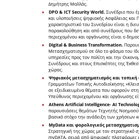
Δημήτρης Μαλλάς.
DPO & ICT Security World.
Συνέδριο που έχ
και υλοποιήσεις ψηφιακής Ασφάλειας και
χαρακτηριστικό του Συνεδρίου είναι η διε
παρακολούθηση και από συνέδρους που δεν 
περιεχομένου και οργάνωσης είναι ο δημο
Digital & Business Transformation.
Παρουσ
Μετασχηματισμού σε όλο το φάσμα του Ιδι
υπηρεσίες προς τον πολίτη και την Οικον
Συνέδρους και στους Επισκέπτες της Έκθε
χώρας.
Ψηφιακός μετασχηματισμός και τοπική
Γραμματέων Τοπικής Αυτοδιοίκησης «Κλει
σε εξειδικευμένα θέματα που αφορούν στη
Υπεύθυνος περιεχομένου και οργάνωσης ε
Athens Artificial Intelligence- AI Technol
παρουσιάσεις θεμάτων Τεχνητής Νοημοσύν
βασικό στόχο την ανάδειξη των χρήσεων κ
MyData και φορολογικός μετασχηματισμ
Στρατηγική της χώρας με τον στρατηγικό 
myDATA, σειρά από ψηφιακές πλατφόρμες μ