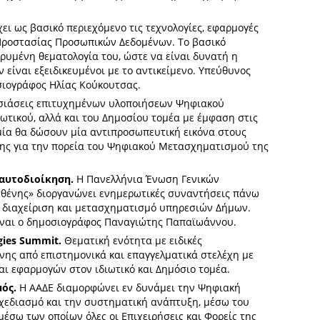
ει ως βασικό περιεχόμενο τις τεχνολογίες, εφαρμογές
 Προστασίας Προσωπικών Δεδομένων. Το βασικό
υρυμένη θεματολογία του, ώστε να είναι δυνατή η
είναι εξειδικευμένοι με το αντικείμενο. Υπεύθυνος
σιογράφος Ηλίας Κούκουτσας.
ιάσεις επιτυχημένων υλοποιήσεων Ψηφιακού
ωτικού, αλλά και του Δημοσίου τομέα με έμφαση στις
ομία θα δώσουν μία αντιπροσωπευτική εικόνα στους
σης για την πορεία του Ψηφιακού Μετασχηματισμού της
 αυτοδιοίκηση.
H Πανελλήνια Ένωση Γενικών
σθένης» διοργανώνει ενημερωτικές συναντήσεις πάνω
 διαχείριση και μετασχηματισμό υπηρεσιών Δήμων.
ίναι ο δημοσιογράφος Παναγιώτης Παπαϊωάννου.
ogies Summit.
Θεματική ενότητα με ειδικές
ης από επιστημονικά και επαγγελματικά στελέχη με
αι εφαρμογών στον ιδιωτικό και Δημόσιο τομέα.
ός.
Η ΑΑΔΕ διαμορφώνει εν δυνάμει την Ψηφιακή
σχεδιασμό και την συστηματική ανάπτυξη, μέσω του
έσω των οποίων όλες οι Επιχειρήσεις και Φορείς της