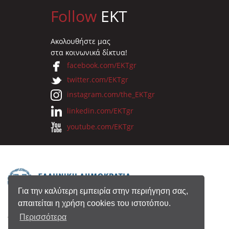
Follow
EKT
Ακολουθήστε μας
στα κοινωνικά δίκτυα!
facebook.com/EKTgr
twitter.com/EKTgr
instagram.com/the_EKTgr
linkedin.com/EKTgr
youtube.com/EKTgr
Για την καλύτερη εμπειρία στην περιήγηση σας,
απαιτείται η χρήση cookies του ιστοτόπου.
© 2026 Eθνικό Κέντρο Τεκμηρίωσης
Περισσότερα