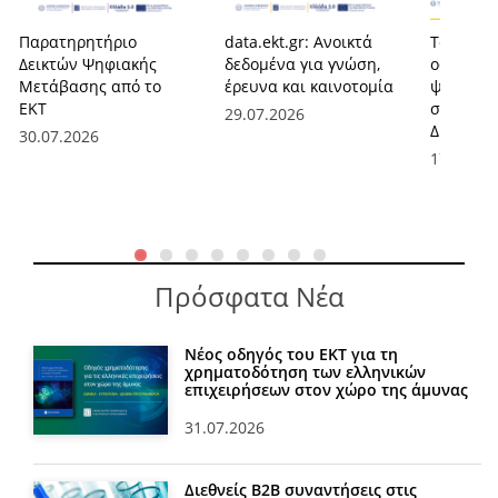
Παρατηρητήριο
data.ekt.gr: Ανοικτά
Το ΕΚΤ α
Δεικτών Ψηφιακής
δεδομένα για γνώση,
οφέλη απ
Μετάβασης από το
έρευνα και καινοτομία
ψηφιοποί
ΕΚΤ
σελίδων 
29.07.2026
Δημοσίο
30.07.2026
17.07.20
Πρόσφατα Νέα
Νέος οδηγός του ΕΚΤ για τη
χρηματοδότηση των ελληνικών
επιχειρήσεων στον χώρο της άμυνας
31.07.2026
Διεθνείς Β2Β συναντήσεις στις