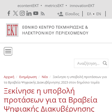
Skip to main content
•
•
econtentEKT
metricsEKT
innovationEKT
Είσοδος
ΕΛ
•
EN
Το ΕΚΤ
Search form
Υπηρεσίες
Αρχική
Ενημέρωση
Νέα
Ξεκίνησε η υποβολή προτάσεων για
Εκδόσεις
τα Βραβεία Ψηφιακής Διακυβέρνησης 2023 στον δημόσιο τομέα
Ενημέρωση
Ξεκίνησε η υποβολή
Επικοινωνία
προτάσεων για τα Βραβεία
Ψηφιακής Διακυβέρνησης