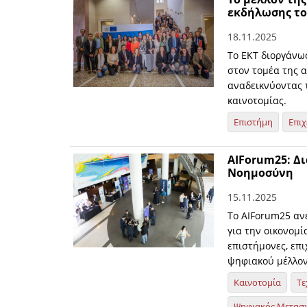
εκδήλωσης του
18.11.2025
Το ΕΚΤ διοργάνω
στον τομέα της 
αναδεικνύοντας 
καινοτομίας.
Επιστήμη
Επιχ
ΑΙForum25: Δ
Νοημοσύνη
15.11.2025
Το AIForum25 αν
για την οικονομί
επιστήμονες, επι
ψηφιακού μέλλον
Καινοτομία
Τε
Ψηφιακός Μετασ