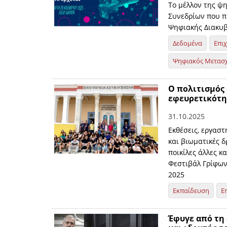
Το μέλλον της ψ
Συνεδρίων που π
Ψηφιακής Διακυβ
Δεδομένα
Επι
Ψηφιακός Μετασ
O πολιτισμός
εφευρετικότη
31.10.2025
Εκθέσεις, εργασ
και βιωματικές δ
ποικίλες άλλες κ
Φεστιβάλ Γρίφων
2025
Εκπαίδευση
Ε
Έφυγε από τη