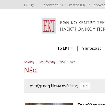
Skip to main content
•
•
EKT.gr
econtentEKT
metricsEKT
innova
Το ΕΚΤ
Υπηρεσίες
Αρχική
Ενημέρωση
Νέα
Νέα
Νέα
Αναζήτηση Νέων ανά έτος
Αναζήτηση Νέ
Year
Το μέλλον τη