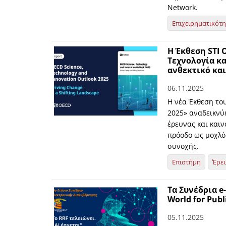
Network.
Επιχειρηματικότ
Η Έκθεση STI 
Τεχνολογία κα
ανθεκτικό κα
06.11.2025
Η νέα Έκθεση του
2025» αναδεικνύ
έρευνας και καιν
πρόοδο ως μοχλό
συνοχής.
Επιστήμη
Έρε
Τα Συνέδρια e
World for Pub
05.11.2025