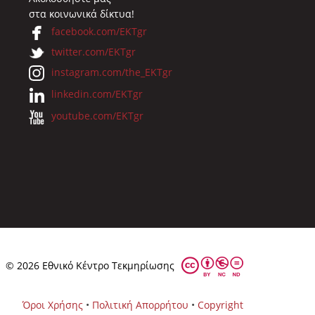
στα κοινωνικά δίκτυα!
facebook.com/EKTgr
twitter.com/EKTgr
instagram.com/the_EKTgr
linkedin.com/EKTgr
youtube.com/EKTgr
© 2026 Eθνικό Κέντρο Τεκμηρίωσης
Όροι Χρήσης
•
Πολιτική Απορρήτου
•
Copyright