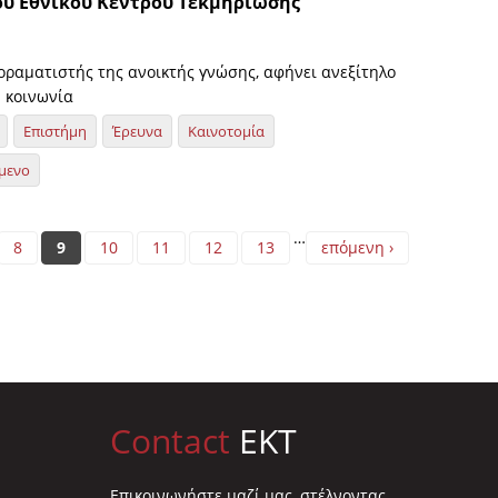
του Εθνικού Κέντρου Τεκμηρίωσης
οραματιστής της ανοικτής γνώσης, αφήνει ανεξίτηλο
 κοινωνία
Επιστήμη
Έρευνα
Καινοτομία
μενο
…
8
9
10
11
12
13
επόμενη ›
Contact
EKT
Επικοινωνήστε μαζί μας, στέλνοντας