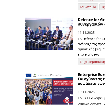
Καινοτομία
Τε
Defence for G
συνεργασιών 
11.11.2025
Το Defence for G
ανέδειξε τις προ
αμυντικής βιομη
επιχειρήσεων.
Επιχειρηματικότ
Enterprise Eu
Ενισχύοντας τ
ασφάλεια τω
10.11.2025
Το ΕΚΤ θα λάβει 
σημείο συνάντηση