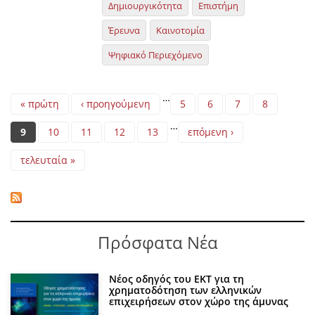
Δημιουργικότητα
Επιστήμη
Έρευνα
Καινοτομία
Ψηφιακό Περιεχόμενο
Pages
…
« πρώτη
‹ προηγούμενη
5
6
7
8
…
9
10
11
12
13
επόμενη ›
τελευταία »
Πρόσφατα Νέα
Νέος οδηγός του ΕΚΤ για τη
χρηματοδότηση των ελληνικών
επιχειρήσεων στον χώρο της άμυνας