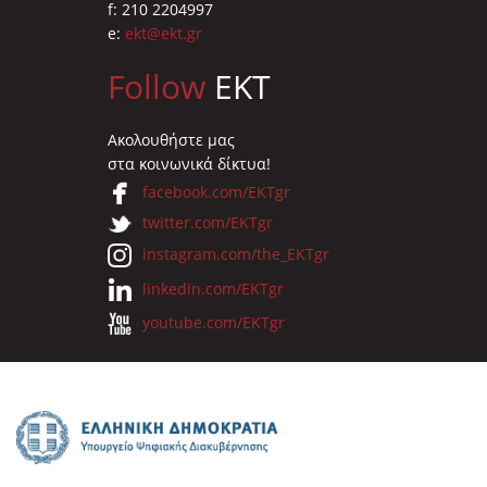
f: 210 2204997
e:
ekt@ekt.gr
Follow
EKT
Ακολουθήστε μας
στα κοινωνικά δίκτυα!
facebook.com/EKTgr
twitter.com/EKTgr
instagram.com/the_EKTgr
linkedin.com/EKTgr
youtube.com/EKTgr