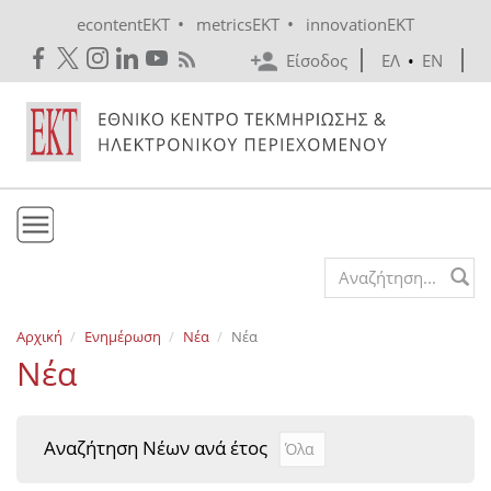
Skip to main content
•
•
econtentEKT
metricsEKT
innovationEKT
Είσοδος
ΕΛ
•
EN
Το ΕΚΤ
Search form
Υπηρεσίες
Αρχική
Ενημέρωση
Νέα
Νέα
Εκδόσεις
Νέα
Ενημέρωση
Επικοινωνία
Αναζήτηση Νέων ανά έτος
Αναζήτηση Νέων ανά έτ
Year