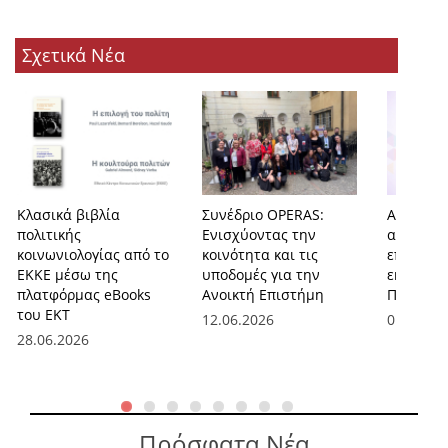
Σχετικά Νέα
Κλασικά βιβλία
Συνέδριο OPERAS:
AEGIS-OA
πολιτικής
Ενισχύοντας την
ασπίδα γ
κοινωνιολογίας από το
κοινότητα και τις
επιστημο
ΕΚΚΕ μέσω της
υποδομές για την
εκδόσεις
πλατφόρμας eBooks
Ανοικτή Επιστήμη
Πρόσβασ
του ΕΚΤ
12.06.2026
01.06.20
28.06.2026
Πρόσφατα Νέα