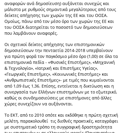
αναφορών ανά δημοσίευση) αυξάνεται συνεχώς και
μάλιστα με ρυθμούς σημαντικά μεγαλύτερους από τους
δείκτες απήχησης των χωρών της ΕΕ και του ΟΟΣΑ.
Ομοίως, πάνω από τον μέσο όρο των χωρών της ΕΕ και
του ΟΟΣΑ διατηρείται το ποσοστό των δημοσιεύσεων
που λαμβάνουν αναφορές.
Οι σχετικοί δείκτες απήχησης των επιστημονικών
δημοσιεύσεων την πενταετία 2014-2018 υπερβαίνουν
για πρώτη φορά τον παγκόσμιο μέσο όρο (1,00) σε όλα τα
επιστημονικά πεδία - «Φυσικές Επιστήμες», «Μηχανική
& Τεχνολογία», «Ιατρική και Επιστήμες Υγείας»,
«Γεωργικές Επιστήμες», «Κοινωνικές Επιστήμες» και
«Ανθρωπιστικές Επιστήμες»- με τιμές που κυμαίνονται
από 1,09 έως 1,36. Επίσης, εντείνεται η δικτύωση και η
συνεργασία των Ελλήνων επιστημόνων με το εξωτερικό,
καθώς οι συνδημοσιεύσεις με επιστήμονες από άλλες
χώρες συνεχίζουν να αυξάνονται.
Το ΕΚΤ, από το 2010 οπότε και εκδόθηκε η πρώτη σχετική
μελέτη, παρακολουθεί τις διεθνές πρακτικές, καταγράφει
με συστηματικό τρόπο τη συγγραφική δραστηριότητα
των επιστημόνων σε ελληνικούς φορείς (Πανεπιστήμια,