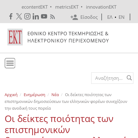
Skip to main content
•
•
econtentEKT
metricsEKT
innovationEKT
Είσοδος
ΕΛ
•
EN
Το ΕΚΤ
Search form
Υπηρεσίες
Αρχική
Ενημέρωση
Νέα
Οι δείκτες ποιότητας των
Εκδόσεις
επιστημονικών δημοσιεύσεων των ελληνικών φορέων συνεχίζουν
Ενημέρωση
την ανοδική τους πορεία
Οι δείκτες ποιότητας των
Επικοινωνία
επιστημονικών