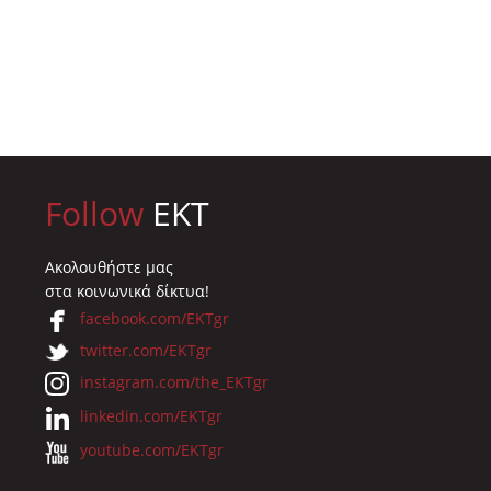
Forum 2018
018
31.05.2018
10.07.2018
Follow
EKT
Ακολουθήστε μας
στα κοινωνικά δίκτυα!
facebook.com/EKTgr
twitter.com/EKTgr
instagram.com/the_EKTgr
linkedin.com/EKTgr
youtube.com/EKTgr