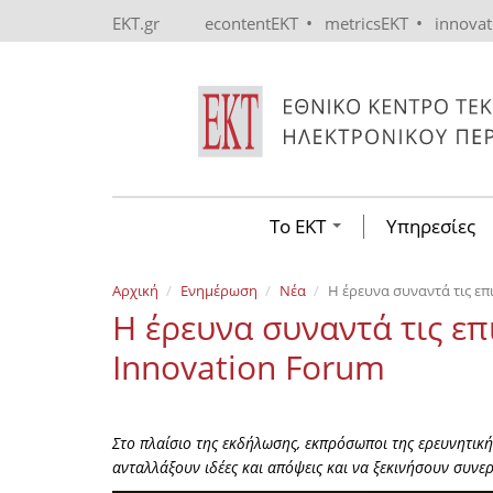
Skip to main content
•
•
EKT.gr
econtentEKT
metricsEKT
innova
Το ΕΚΤ
Υπηρεσίες
Αρχική
Ενημέρωση
Νέα
Η έρευνα συναντά τις επι
Η έρευνα συναντά τις επι
Innovation Forum
Στο πλαίσιο της εκδήλωσης, εκπρόσωποι της ερευνητική
ανταλλάξουν ιδέες και απόψεις και να ξεκινήσουν συνερ