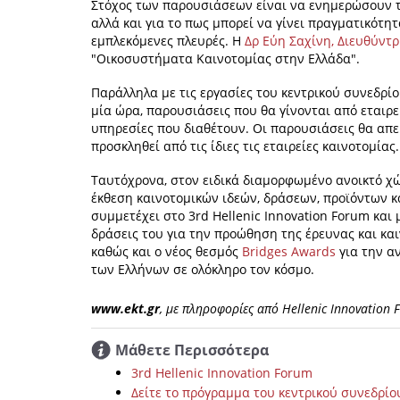
Στόχος των παρουσιάσεων είναι να ενημερώσουν το
αλλά και για το πως μπορεί να γίνει πραγματικότη
εμπλεκόμενες πλευρές. Η
Δρ Εύη Σαχίνη, Διευθύντρ
"Οικοσυστήματα Καινοτομίας στην Ελλάδα".
Παράλληλα με τις εργασίες του κεντρικού συνεδρί
μία ώρα, παρουσιάσεις που θα γίνονται από εταιρε
υπηρεσίες που διαθέτουν. Οι παρουσιάσεις θα απε
προσκληθεί από τις ίδιες τις εταιρείες καινοτομίας.
Ταυτόχρονα, στον ειδικά διαμορφωμένο ανοικτό χώ
έκθεση καινοτομικών ιδεών, δράσεων, προϊόντων κ
συμμετέχει στο 3rd Hellenic Innovation Forum και
δράσεις του για την προώθηση της έρευνας και και
καθώς και ο νέος θεσμός
Bridges Awards
για την α
των Ελλήνων σε ολόκληρο τον κόσμο.
www.ekt.gr
, με πληροφορίες από Hellenic Innovation 
Μάθετε Περισσότερα
3rd Hellenic Innovation Forum
Δείτε το πρόγραμμα του κεντρικού συνεδρίο