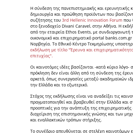
Η σύνδεση της πανεπιστημιακής και ερευνητικής κ
δημιουργία και προώθηση προϊόντων που βασίζοντα
συζήτησης του
3rd Hellenic Innovation Forum
που θ
στο ξενοδοχείο Divani Caravel, στην Αθήνα. Η εκδ
από την εταιρεία Ethos Events, με συνδιοργανωτή 
οικονομικό και επιχειρηματικό portal banks.com.g
Νορβηγία. Το Εθνικό Κέντρο Τεκμηρίωσης υποστηρί
εκδήλωση με τίτλο "Έρευνα και επιχειρηματικότητ
επιτυχίας".
Οι καινοτόμες ιδέες βασίζονται -κατά κύριο λόγο-
πρόκληση δεν είναι άλλη από τη σύνδεση της έρευ
αρκετά, όπως συνεργασίες μεταξύ ακαδημαϊκών ιδ
την Ελλάδα και το εξωτερικό.
Στόχος της εκδήλωσης είναι να αναδείξει τις καιν
πραγματοποιηθεί και βραβευθεί στην Ελλάδα και στ
προοπτικές για την ανάπτυξη της επιχειρηματικής -
διαχείριση της επιστημονικής γνώσης και των μη
και εναλλακτικών τρόπων στήριξης.
Το συνέδριο απευθύνεται σε στελέχη καινοτόμων ε