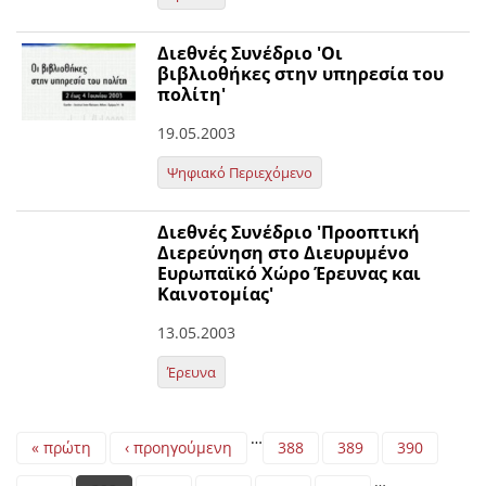
Διεθνές Συνέδριο 'Οι
βιβλιοθήκες στην υπηρεσία του
πολίτη'
19.05.2003
Ψηφιακό Περιεχόμενο
Διεθνές Συνέδριο 'Προοπτική
Διερεύνηση στο Διευρυμένο
Ευρωπαϊκό Χώρο Έρευνας και
Καινοτομίας'
13.05.2003
Έρευνα
Pages
…
« πρώτη
‹ προηγούμενη
388
389
390
…