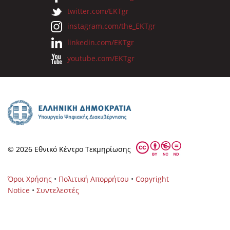
twitter.com/EKTgr
instagram.com/the_EKTgr
linkedin.com/EKTgr
youtube.com/EKTgr
© 2026 Eθνικό Κέντρο Τεκμηρίωσης
Όροι Χρήσης
•
Πολιτική Απορρήτου
•
Copyright
Notice
•
Συντελεστές