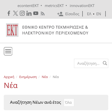
Skip to main content
•
•
econtentEKT
metricsEKT
innovationEKT
Είσοδος
ΕΛ
•
EN
Το ΕΚΤ
Search form
Υπηρεσίες
Αρχική
Ενημέρωση
Νέα
Νέα
Εκδόσεις
Νέα
Ενημέρωση
Επικοινωνία
Αναζήτηση Νέων ανά έτος
Αναζήτηση Νέων ανά έτ
Year