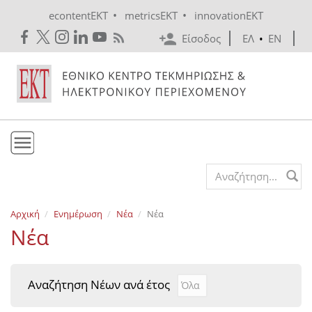
Skip to main content
•
•
econtentEKT
metricsEKT
innovationEKT
Είσοδος
ΕΛ
•
EN
Το ΕΚΤ
Search form
Υπηρεσίες
Αρχική
Ενημέρωση
Νέα
Νέα
Εκδόσεις
Νέα
Ενημέρωση
Επικοινωνία
Αναζήτηση Νέων ανά έτος
Αναζήτηση Νέων ανά έτ
Year