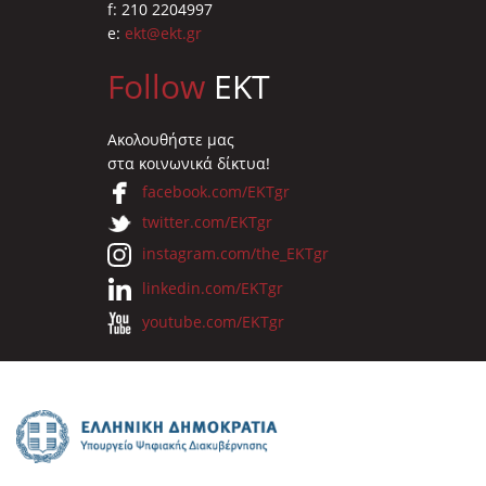
f: 210 2204997
e:
ekt@ekt.gr
Follow
EKT
Ακολουθήστε μας
στα κοινωνικά δίκτυα!
facebook.com/EKTgr
twitter.com/EKTgr
instagram.com/the_EKTgr
linkedin.com/EKTgr
youtube.com/EKTgr