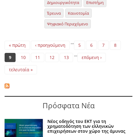
Δημιουργικότητα
Επιστήμη
Έρευνα
Καινοτομία
Ψηφιακό Περιεχόμενο
Pages
…
« πρώτη
‹ προηγούμενη
5
6
7
8
…
9
10
11
12
13
επόμενη ›
τελευταία »
Πρόσφατα Νέα
Νέος οδηγός του ΕΚΤ για τη
χρηματοδότηση των ελληνικών
επιχειρήσεων στον χώρο της άμυνας