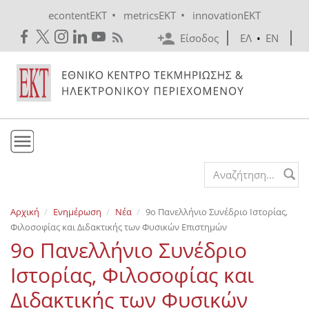
Skip to main content
•
•
econtentEKT
metricsEKT
innovationEKT
Είσοδος
ΕΛ
•
EN
Το ΕΚΤ
Search form
Υπηρεσίες
Αρχική
Ενημέρωση
Νέα
9ο Πανελλήνιο Συνέδριο Ιστορίας,
Εκδόσεις
Φιλοσοφίας και Διδακτικής των Φυσικών Επιστημών
Ενημέρωση
9ο Πανελλήνιο Συνέδριο
Επικοινωνία
Ιστορίας, Φιλοσοφίας και
Διδακτικής των Φυσικών