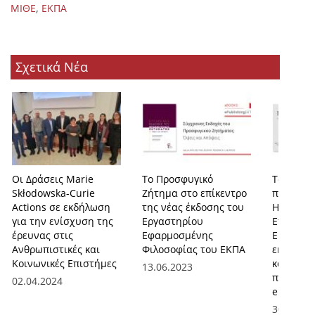
,
ΜΙΘΕ
ΕΚΠΑ
Σχετικά Νέα
Οι Δράσεις Marie
Το Προσφυγικό
Το ακαδ
Skłodowska-Curie
Ζήτημα στο επίκεντρο
περιοδικ
Actions σε εκδήλωση
της νέας έκδοσης του
Historicu
για την ενίσχυση της
Εργαστηρίου
Επιθεώρ
έρευνας στις
Εφαρμοσμένης
Ευρωπαϊκ
Ανθρωπιστικές και
Φιλοσοφίας του ΕΚΠΑ
εκδίδετα
Κοινωνικές Επιστήμες
και διατ
13.06.2023
πλατφόρ
02.04.2024
ePublish
30.05.20