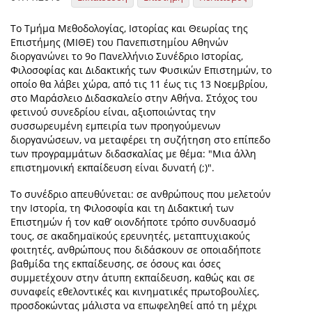
Το Τμήμα Μεθοδολογίας, Ιστορίας και Θεωρίας της
Επιστήμης (ΜΙΘΕ) του Πανεπιστημίου Αθηνών
διοργανώνει το 9ο Πανελλήνιο Συνέδριο Ιστορίας,
Φιλοσοφίας και Διδακτικής των Φυσικών Επιστημών, το
οποίο θα λάβει χώρα, από τις 11 έως τις 13 Νοεμβρίου,
στο Μαράσλειο Διδασκαλείο στην Αθήνα. Στόχος του
φετινού συνεδρίου είναι, αξιοποιώντας την
συσσωρευμένη εμπειρία των προηγούμενων
διοργανώσεων, να μεταφέρει τη συζήτηση στο επίπεδο
των προγραμμάτων διδασκαλίας με θέμα: "Μια άλλη
επιστημονική εκπαίδευση είναι δυνατή (;)".
Το συνέδριο απευθύνεται: σε ανθρώπους που μελετούν
την Ιστορία, τη Φιλοσοφία και τη Διδακτική των
Επιστημών ή τον καθ’ οιονδήποτε τρόπο συνδυασμό
τους, σε ακαδημαϊκούς ερευνητές, μεταπτυχιακούς
φοιτητές, ανθρώπους που διδάσκουν σε οποιαδήποτε
βαθμίδα της εκπαίδευσης, σε όσους και όσες
συμμετέχουν στην άτυπη εκπαίδευση, καθώς και σε
συναφείς εθελοντικές και κινηματικές πρωτοβουλίες,
προσδοκώντας μάλιστα να επωφεληθεί από τη μέχρι