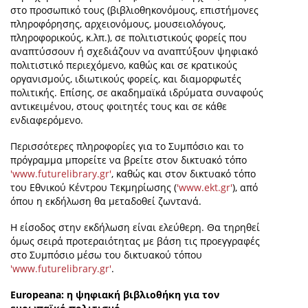
στο προσωπικό τους (βιβλιοθηκονόμους, επιστήμονες
πληροφόρησης, αρχειονόμους, μουσειολόγους,
πληροφορικούς, κ.λπ.), σε πολιτιστικούς φορείς που
αναπτύσσουν ή σχεδιάζουν να αναπτύξουν ψηφιακό
πολιτιστικό περιεχόμενο, καθώς και σε κρατικούς
οργανισμούς, ιδιωτικούς φορείς, και διαμορφωτές
πολιτικής. Επίσης, σε ακαδημαϊκά ιδρύματα συναφούς
αντικειμένου, στους φοιτητές τους και σε κάθε
ενδιαφερόμενο.
Περισσότερες πληροφορίες για το Συμπόσιο και το
πρόγραμμα μπορείτε να βρείτε στον δικτυακό τόπο
'www.futurelibrary.gr'
, καθώς και στον δικτυακό τόπο
του Εθνικού Κέντρου Τεκμηρίωσης (
'www.ekt.gr'
), από
όπου η εκδήλωση θα μεταδοθεί ζωντανά.
Η είσοδος στην εκδήλωση είναι ελεύθερη. Θα τηρηθεί
όμως σειρά προτεραιότητας με βάση τις προεγγραφές
στο Συμπόσιο μέσω του δικτυακού τόπου
'www.futurelibrary.gr'
.
Europeana: η ψηφιακή βιβλιοθήκη για τον