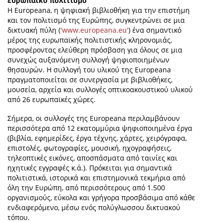
ευρωπαϊκό πολιτισμό
Η Europeana, η ψηφιακή βιβλιοθήκη για την επιστήμη
και τον πολιτισμό της Ευρώπης, συγκεντρώνει σε μια
δικτυακή πύλη (
'www.europeana.eu'
) ένα σημαντικό
μέρος της ευρωπαϊκής πολιτιστικής κληρονομιάς,
προσφέροντας ελεύθερη πρόσβαση για όλους σε μια
συνεχώς αυξανόμενη συλλογή ψηφιοποιημένων
θησαυρών. H συλλογή του υλικού της Europeana
πραγματοποιείται σε συνεργασία με βιβλιοθήκες,
μουσεία, αρχεία και συλλογές οπτικοακουστικού υλικού
από 26 ευρωπαϊκές χώρες.
Σήμερα, οι συλλογές της Europeana περιλαμβάνουν
περισσότερα από 12 εκατομμύρια ψηφιοποιημένα έργα
(βιβλία, εφημερίδες, έργα τέχνης, χάρτες, χειρόγραφα,
επιστολές, φωτογραφίες, μουσική, ηχογραφήσεις,
τηλεοπτικές εικόνες, αποσπάσματα από ταινίες και
ηχητικές εγγραφές κ.ά.). Πρόκειται για σημαντικά
πολιτιστικά, ιστορικά και επιστημονικά τεκμήρια από
όλη την Ευρώπη, από περισσότερους από 1.500
οργανισμούς, εύκολα και γρήγορα προσβάσιμα από κάθε
ενδιαφερόμενο, μέσω ενός πολύγλωσσου δικτυακού
τόπου.