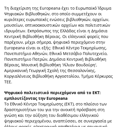
Τη διαχείριση της Europeana έχει το Ευρωπαϊκό Ίδρυμα
Ψηφιακών Βιβλιοθηκών, στο οποίο συμμετέχουν οι
κυριότερες ευρωπαϊκές ενώσεις βιβλιοθηκών, αρχείων,
μουσείων, οπτικοακουστικών αρχείων και πολιτιστικών
ιδρυμάτων. Εκπρόσωπος της Ελλάδας είναι η Δημόσια
Κεντρική Βιβλιοθήκη Βέροιας. Οι ελληνικοί φορείς που
παρέχουν, μέχρι σήμερα, ψηφιακό περιεχόμενο στην
Europeana είναι οι εξής: Εθνικό Κέντρο Τεκμηρίωσης,
Πανεπιστήμιο Αθηνών, Εθνικό Μετσόβιο Πολυτεχνείο,
Πανεπιστήμιο Πατρών, Δημόσια Κεντρική Βιβλιοθήκη
Βέροιας, Μουσική Βιβλιοθήκη 'Λίλιαν Βουδούρη',
Αμερικανική Γεωργική Σχολή της Θεσσαλονίκης,
Κοργιαλένειος Βιβλιοθήκη Αργοστολίου, Τμήμα Κέρκυρας
ΤΕΕ.
Ψηφιακό πολιτιστικό περιεχόμενο από το ΕΚΤ:
εμπλουτίζοντας την Εuropeana
Το Εθνικό Κέντρο Τεκμηρίωσης (ΕΚΤ), στο πλαίσιο των
δραστηριοτήτων του για την ανοικτή πρόσβαση στη
γνώση και την αύξηση του διαθέσιμου ελληνικού
ψηφιακού περιεχομένου, αναπτύσσει, σε συνεργασία με
άλλους φορείς, ηλεκτρονικά αποθετήρια με σημαντικό