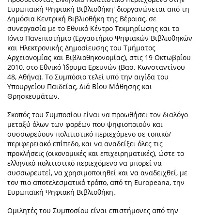
Ευρωπαϊκή Ψηφιακή Βιβλιοθήκη' διοργανώνεται από τη
Δημόσια Κεντρική Βιβλιοθήκη της Βέροιας, σε
συνεργασία με το Εθνικό Κέντρο Τεκμηρίωσης και το
Ιόνιο Πανεπιστήμιο (Εργαστήριο Ψηφιακών Βιβλιοθηκών
και Ηλεκτρονικής Δημοσίευσης του Τμήματος
Αρχειονομίας και Βιβλιοθηκονομίας), στις 19 Οκτωβρίου
2010, στο Εθνικό Ίδρυμα Ερευνών (Βασ. Κωνσταντίνου
48, Αθήνα). Το Συμπόσιο τελεί υπό την αιγίδα του
Υπουργείου Παιδείας, Διά Βίου Μάθησης και
Θρησκευμάτων.
Σκοπός του Συμποσίου είναι να προωθήσει τον διαλόγο
μεταξύ όλων των φορέων που ψηφιοποιούν και
συσσωρεύουν πολιτιστικό περιεχόμενο σε τοπικό/
περιφερειακό επίπεδο, και να αναδείξει όλες τις
προκλήσεις (οικονομικές και επιχειρηματικές), ώστε το
ελληνικό πολιτιστικό περιεχόμενο να μπορεί να
συσσωρευτεί, να χρησιμοποιηθεί και να αναδειχθεί, με
τον πιο αποτελεσματικό τρόπο, από τη Europeana, την
Ευρωπαϊκή Ψηφιακή Βιβλιοθήκη.
Ομιλητές του Συμποσίου είναι επιστήμονες από την