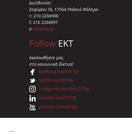
Διεύθυνση:
Ζεφύρου 56, 17564 Παλαιό Φάληρο
τ: 210 2204900
f: 210 2204997
e:
ekt@ekt.gr
Follow
EKT
Ακολουθήστε μας
στα κοινωνικά δίκτυα!
facebook.com/EKTgr
twitter.com/EKTgr
instagram.com/the_EKTgr
linkedin.com/EKTgr
youtube.com/EKTgr