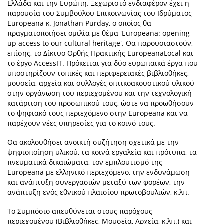
Ελλάδα και την Ευρώπη. Ξεχωριστό ενδιαφέρον έχει η
παρουσία του Συμβούλου Επικοινωνίας του Ιδρύματος
Europeana κ. Jonathan Purday, o οποίος θα
πραγματοποιήσει ομιλία με θέμα 'Europeana: opening
up access to our cultural heritage'. Θα παρουσιαστούν,
επίσης, το Δίκτυο Ορθής Πρακτικής EuropeanaLocal και
το έργο AccessIT. Πρόκειται για δύο ευρωπαϊκά έργα που
υποστηρίζουν τοπικές και περιφερειακές βιβλιοθήκες,
μουσεία, αρχεία και συλλογές οπτικοακουστικού υλικού
στην οργάνωση του περιεχομένου και την τεχνολογική
κατάρτιση του προσωπικού τους, ώστε να προωθήσουν
το ψηφιακό τους περιεχόμενο στην Europeana και να
παρέχουν νέες υπηρεσίες για το κοινό τους.
Θα ακολουθήσει ανοικτή συζήτηση σχετικά με την
ψηφιοποίηση υλικού, τα κοινά εργαλεία και πρότυπα, τα
πνευματικά δικαιώματα, τον εμπλουτισμό της
Europeana με ελληνικό περιεχόμενο, την ενδυνάμωση
και ανάπτυξη συνεργασιών μεταξύ των φορέων, την
ανάπτυξη ενός εθνικού πλαισίου πρωτοβουλιών, κ.λπ.
Το Συμπόσιο απευθύνεται στους παρόχους
περιεχομένου (Βιβλιοθήκες, Μουσεία, Αρχεία, κ.λπ.) και