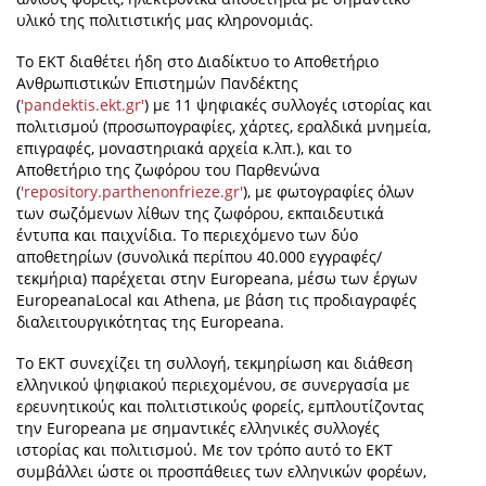
υλικό της πολιτιστικής μας κληρονομιάς.
Το ΕΚΤ διαθέτει ήδη στο Διαδίκτυο το Αποθετήριο
Ανθρωπιστικών Επιστημών Πανδέκτης
(
'pandektis.ekt.gr'
) με 11 ψηφιακές συλλογές ιστορίας και
πολιτισμού (προσωπογραφίες, χάρτες, εραλδικά μνημεία,
επιγραφές, μοναστηριακά αρχεία κ.λπ.), και το
Αποθετήριο της ζωφόρου του Παρθενώνα
(
'repository.parthenonfrieze.gr'
), με φωτογραφίες όλων
των σωζόμενων λίθων της ζωφόρου, εκπαιδευτικά
έντυπα και παιχνίδια. To περιεχόμενο των δύο
αποθετηρίων (συνολικά περίπου 40.000 εγγραφές/
τεκμήρια) παρέχεται στην Europeana, μέσω των έργων
EuropeanaLocal και Athena, με βάση τις προδιαγραφές
διαλειτουργικότητας της Europeana.
Το ΕΚΤ συνεχίζει τη συλλογή, τεκμηρίωση και διάθεση
ελληνικού ψηφιακού περιεχομένου, σε συνεργασία με
ερευνητικούς και πολιτιστικούς φορείς, εμπλουτίζοντας
την Εuropeana με σημαντικές ελληνικές συλλογές
ιστορίας και πολιτισμού. Με τον τρόπο αυτό το ΕΚΤ
συμβάλλει ώστε οι προσπάθειες των ελληνικών φορέων,