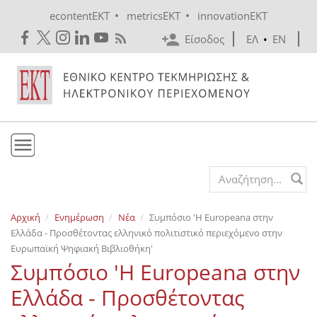
Skip to main content
•
•
econtentEKT
metricsEKT
innovationEKT
Είσοδος
ΕΛ
•
EN
Το ΕΚΤ
Search form
Υπηρεσίες
Αρχική
Ενημέρωση
Νέα
Συμπόσιο 'Η Εuropeana στην
Εκδόσεις
Ελλάδα - Προσθέτοντας ελληνικό πολιτιστικό περιεχόμενο στην
Ενημέρωση
Ευρωπαϊκή Ψηφιακή Βιβλιοθήκη'
Συμπόσιο 'Η Εuropeana στην
Επικοινωνία
Ελλάδα - Προσθέτοντας