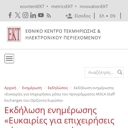
Skip to main content
•
•
econtentEKT
metricsEKT
innovationEKT
Είσοδος
ΕΛ
•
EN
Το ΕΚΤ
Search form
Υπηρεσίες
Αρχική
Ενημέρωση
Εκδηλώσεις
Εκδήλωση ενημέρωσης
Εκδόσεις
«Ευκαιρίες για επιχειρήσεις μέσω του προγράμματος MSCA Staff
Ενημέρωση
Exchanges του Ορίζοντα Ευρώπη»
Εκδήλωση ενημέρωσης
Επικοινωνία
«Ευκαιρίες για επιχειρήσεις