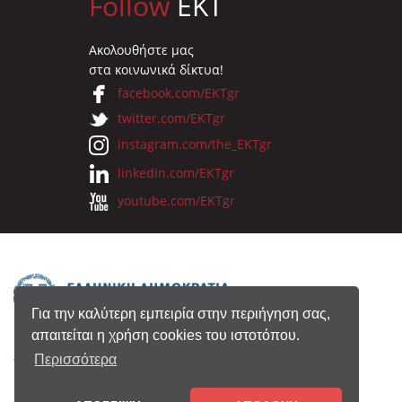
Follow
EKT
Ακολουθήστε μας
στα κοινωνικά δίκτυα!
facebook.com/EKTgr
twitter.com/EKTgr
instagram.com/the_EKTgr
linkedin.com/EKTgr
youtube.com/EKTgr
Για την καλύτερη εμπειρία στην περιήγηση σας,
απαιτείται η χρήση cookies του ιστοτόπου.
© 2026 Eθνικό Κέντρο Τεκμηρίωσης
Περισσότερα