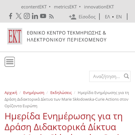
Skip to main content
•
•
econtentEKT
metricsEKT
innovationEKT
Είσοδος
ΕΛ
•
EN
Το ΕΚΤ
Search form
Υπηρεσίες
Αρχική
Ενημέρωση
Εκδηλώσεις
Ημερίδα Ενημέρωσης για τη
Εκδόσεις
Δράση Διδακτορικά Δίκτυα των Marie Skłodowska-Curie Actions στον
Ενημέρωση
Ορίζοντα Ευρώπη
Ημερίδα Ενημέρωσης για τη
Επικοινωνία
Δράση Διδακτορικά Δίκτυα