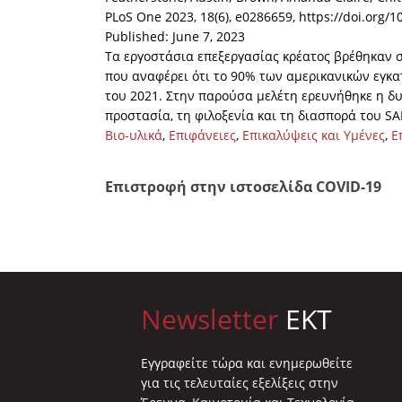
PLoS One 2023, 18(6), e0286659, https://doi.org/
Published: June 7, 2023
Τα εργοστάσια επεξεργασίας κρέατος βρέθηκαν σ
που αναφέρει ότι το 90% των αμερικανικών εγκα
του 2021. Στην παρούσα μελέτη ερευνήθηκε η δυ
προστασία, τη φιλοξενία και τη διασπορά του SA
Βιο-υλικά
,
Επιφάνειες
,
Επικαλύψεις και Υμένες
,
Ε
Επιστροφή στην ιστοσελίδα COVID-19
Newsletter
EKT
Eγγραφείτε τώρα και ενημερωθείτε
για τις τελευταίες εξελίξεις στην