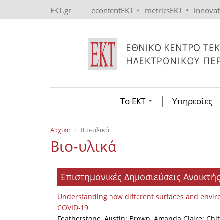
Skip to main content
•
•
EKT.gr
econtentEKT
metricsEKT
innova
Το ΕΚΤ
Υπηρεσίες
Αρχική
Βιο-υλικά
Βιο-υλικά
Επιστημονικές Δημοσιεύσεις Ανοικτ
Understanding how different surfaces and enviro
COVID-19
Featherstone, Austin; Brown, Amanda Claire; Chit