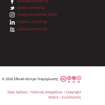
facebook.com/EKTgr
twitter.com/EKTgr
instagram.com/the_EKTgr
linkedin.com/EKTgr
youtube.com/EKTgr
© 2026 Eθνικό Κέντρο Τεκμηρίωσης
Όροι Χρήσης
•
Πολιτική Απορρήτου
•
Copyright
Notice
•
Συντελεστές