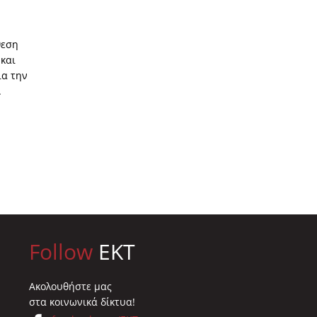
θεση
και
ια την
.
Follow
EKT
Ακολουθήστε μας
στα κοινωνικά δίκτυα!