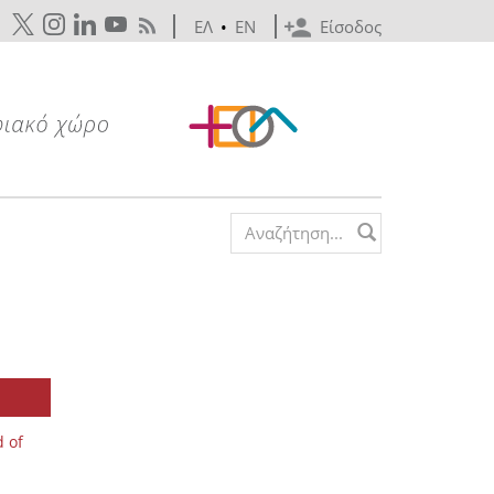
ΕΛ
•
EN
Είσοδος
Search form
d of