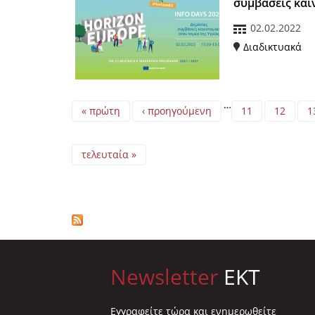
συμβάσεις και
02.02.2022
Διαδικτυακά
Pages
…
« πρώτη
‹ προηγούμενη
11
12
1
τελευταία »
Newsletter
EKT
Eγγραφείτε τώρα και ενημερωθείτε