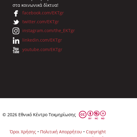
στα κοινωνικά δίκτυα!
facebook.com/EKTgr
twitter.com/EKTgr
instagram.com/the_EKTgr
linkedin.com/EKTgr
youtube.com/EKTgr
© 2026 Eθνικό Κέντρο Τεκμηρίωσης
Όροι Χρήσης
•
Πολιτική Απορρήτου
•
Copyright