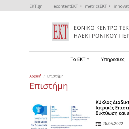
Skip to main content
•
•
EKT.gr
econtentEKT
metricsEKT
innova
Το ΕΚΤ
Υπηρεσίες
Αρχική
Επιστήμη
Επιστήμη
Κύκλος Διαδικτυ
Ιατρικές Επισ
δικτύωση και 
26.05.2022