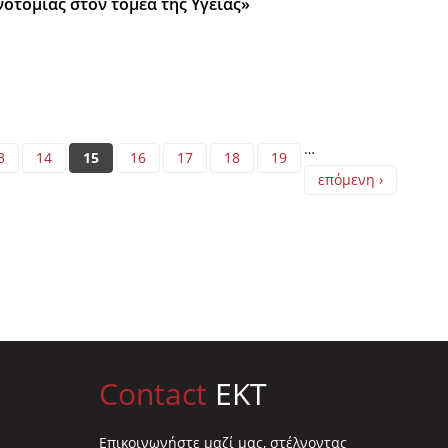
νοτομίας στον τομέα της Υγείας»
…
3
14
15
16
17
18
19
επόμενη ›
Contact
EKT
Επικοινωνήστε μαζί μας, στέλνοντας