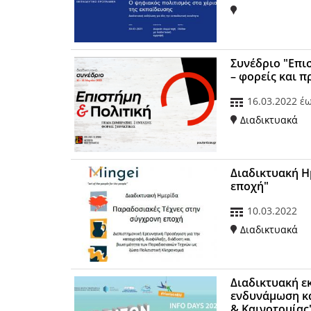
Συνέδριο "Επι
– φορείς και π
16.03.2022
έ
Διαδικτυακά
Διαδικτυακή Η
εποχή"
10.03.2022
Διαδικτυακά
Διαδικτυακή ε
ενδυνάμωση κα
& Καινοτομίας