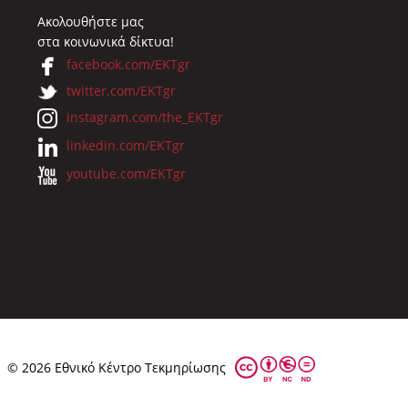
Ακολουθήστε μας
στα κοινωνικά δίκτυα!
facebook.com/EKTgr
twitter.com/EKTgr
instagram.com/the_EKTgr
linkedin.com/EKTgr
youtube.com/EKTgr
© 2026 Eθνικό Κέντρο Τεκμηρίωσης