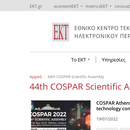
Skip to main content
•
•
EKT.gr
econtentEKT
metricsEKT
innova
Το ΕΚΤ
Υπηρεσίες
Αρχική
44th COSPAR Scientific Assembly
44th COSPAR Scientific 
COSPAR Athens 
technology con
19/07/2022