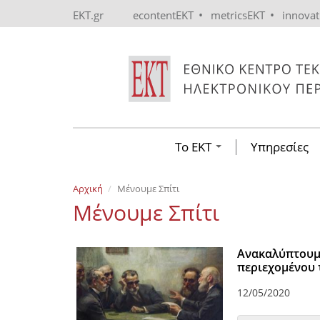
Skip to main content
•
•
EKT.gr
econtentEKT
metricsEKT
innova
Το ΕΚΤ
Υπηρεσίες
Αρχική
Μένουμε Σπίτι
Μένουμε Σπίτι
Ανακαλύπτουμε
περιεχομένου 
12/05/2020