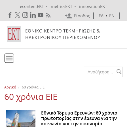
Skip to main content
•
•
econtentEKT
metricsEKT
innovationEKT
Είσοδος
ΕΛ
•
EN
Το ΕΚΤ
Search form
Υπηρεσίες
Αρχική
60 χρόνια ΕΙΕ
Εκδόσεις
60 χρόνια ΕΙΕ
Ενημέρωση
Επικοινωνία
Εθνικό Ίδρυμα Ερευνών: 60 χρόνια
πρωτοπορίας στην έρευνα για την
κοινωνία και την οικονομία