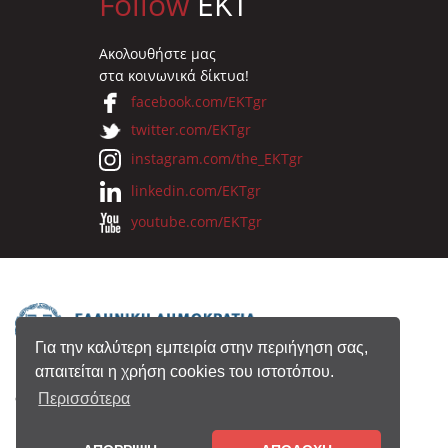
Follow
EKT
Ακολουθήστε μας
στα κοινωνικά δίκτυα!
facebook.com/EKTgr
twitter.com/EKTgr
instagram.com/the_EKTgr
linkedin.com/EKTgr
youtube.com/EKTgr
Για την καλύτερη εμπειρία στην περιήγηση σας,
απαιτείται η χρήση cookies του ιστοτόπου.
© 2026 Eθνικό Κέντρο Τεκμηρίωσης
Περισσότερα