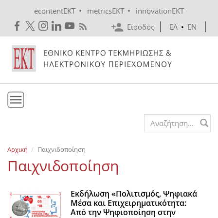
Skip to main content
•
•
econtentEKT
metricsEKT
innovationEKT
Είσοδος
ΕΛ
•
EN
Το ΕΚΤ
Search form
Υπηρεσίες
Αρχική
Παιχνιδοποίηση
Εκδόσεις
Παιχνιδοποίηση
Ενημέρωση
Επικοινωνία
Εκδήλωση «Πολιτισμός, Ψηφιακά
Μέσα και Επιχειρηματικότητα:
Από την Ψηφιοποίηση στην