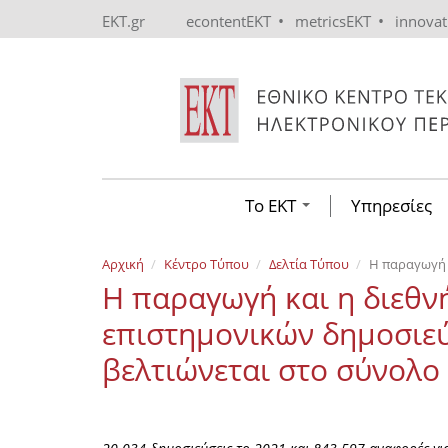
Skip to main content
•
•
EKT.gr
econtentEKT
metricsEKT
innova
Το ΕΚΤ
Υπηρεσίες
Αρχική
Κέντρο Τύπου
Δελτία Τύπου
H παραγωγή 
H παραγωγή και η διεθν
επιστημονικών δημοσιεύ
βελτιώνεται στο σύνολο