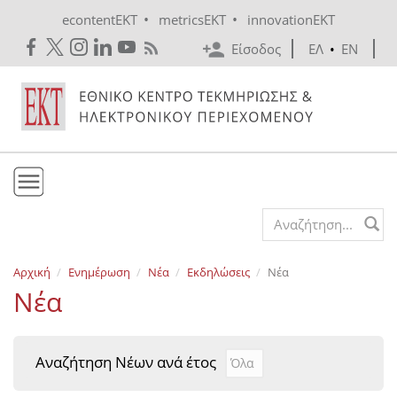
Skip to main content
•
•
econtentEKT
metricsEKT
innovationEKT
Είσοδος
ΕΛ
•
EN
Το ΕΚΤ
Search form
Υπηρεσίες
Αρχική
Ενημέρωση
Νέα
Εκδηλώσεις
Νέα
Εκδόσεις
Νέα
Ενημέρωση
Επικοινωνία
Αναζήτηση Νέων ανά έτος
Αναζήτηση Νέων ανά έτ
Year