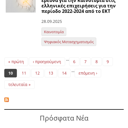
έρευνα για την Καινοτομία στις
ελληνικές επιχειρήσεις για την
περίοδο 2022-2024 από το ΕΚΤ
28.09.2025
Καινοτομία
Ψηφιακός Μετασχηματισμός
Pages
…
« πρώτη
‹ προηγούμενη
6
7
8
9
…
10
11
12
13
14
επόμενη ›
τελευταία »
Πρόσφατα Νέα