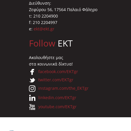
Διεύθυνση:
Ζεφύρου 56, 17564 Παλαιό Φάληρο
τ: 210 2204900
f: 210 2204997
e:
ekt@ekt.gr
Follow
EKT
Ακολουθήστε μας
στα κοινωνικά δίκτυα!
facebook.com/EKTgr
twitter.com/EKTgr
instagram.com/the_EKTgr
linkedin.com/EKTgr
youtube.com/EKTgr