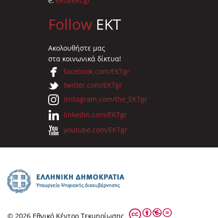
e:
ekt@ekt.gr
Follow
EKT
Ακολουθήστε μας
στα κοινωνικά δίκτυα!
facebook.com/EKTgr
twitter.com/EKTgr
instagram.com/the_EKTgr
linkedin.com/EKTgr
youtube.com/EKTgr
© 2026 Eθνικό Κέντρο Τεκμηρίωσης