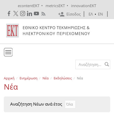
Skip to main content
•
•
econtentEKT
metricsEKT
innovationEKT
Είσοδος
ΕΛ
•
EN
Το ΕΚΤ
Search form
Υπηρεσίες
Αρχική
Ενημέρωση
Νέα
Εκδηλώσεις
Νέα
Εκδόσεις
Νέα
Ενημέρωση
Επικοινωνία
Αναζήτηση Νέων ανά έτος
Αναζήτηση Νέων ανά έτ
Year