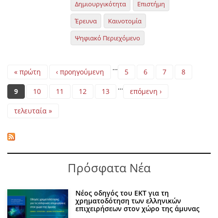
Δημιουργικότητα
Επιστήμη
Έρευνα
Καινοτομία
Ψηφιακό Περιεχόμενο
Pages
…
« πρώτη
‹ προηγούμενη
5
6
7
8
…
9
10
11
12
13
επόμενη ›
τελευταία »
Πρόσφατα Νέα
Νέος οδηγός του ΕΚΤ για τη
χρηματοδότηση των ελληνικών
επιχειρήσεων στον χώρο της άμυνας