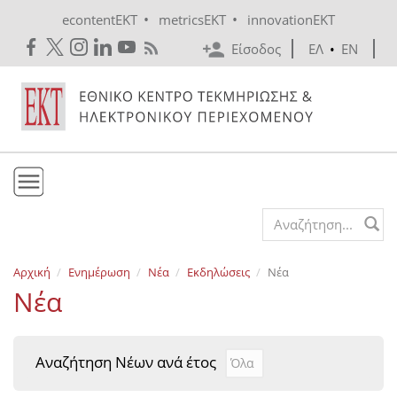
Skip to main content
•
•
econtentEKT
metricsEKT
innovationEKT
Είσοδος
ΕΛ
•
EN
Το ΕΚΤ
Search form
Υπηρεσίες
Αρχική
Ενημέρωση
Νέα
Εκδηλώσεις
Νέα
Εκδόσεις
Νέα
Ενημέρωση
Επικοινωνία
Αναζήτηση Νέων ανά έτος
Αναζήτηση Νέων ανά έτ
Year