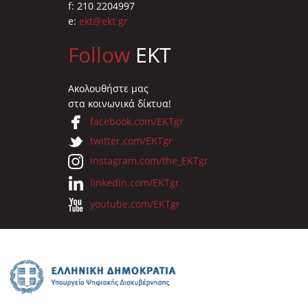
f: 210 2204997
e:
ekt@ekt.gr
Follow
EKT
Ακολουθήστε μας
στα κοινωνικά δίκτυα!
facebook.com/EKTgr
twitter.com/EKTgr
instagram.com/the_EKTgr
linkedin.com/EKTgr
youtube.com/EKTgr