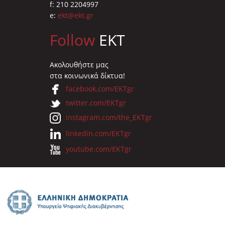
f: 210 2204997
e:
ekt@ekt.gr
Follow
EKT
Ακολουθήστε μας
στα κοινωνικά δίκτυα!
facebook.com/EKTgr
twitter.com/EKTgr
instagram.com/the_EKTgr
linkedin.com/EKTgr
youtube.com/EKTgr