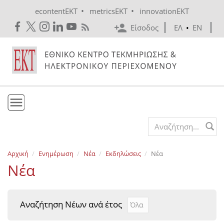
Skip to main content
•
•
econtentEKT
metricsEKT
innovationEKT
Είσοδος
ΕΛ
•
EN
Το ΕΚΤ
Search form
Υπηρεσίες
Αρχική
Ενημέρωση
Νέα
Εκδηλώσεις
Νέα
Εκδόσεις
Νέα
Ενημέρωση
Επικοινωνία
Αναζήτηση Νέων ανά έτος
Αναζήτηση Νέων ανά έτ
Year