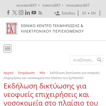
Skip to main content
•
•
econtentEKT
metricsEKT
innovationEKT
Είσοδος
ΕΛ
•
EN
Το ΕΚΤ
Search form
Υπηρεσίες
Αρχική
Ενημέρωση
Νέα
Εκδήλωση δικτύωσης για νεοφυείς
Εκδόσεις
επιχειρήσεις και νοσοκομεία στο πλαίσιο του SymbIASIS
Ενημέρωση
Εκδήλωση δικτύωσης για
Επικοινωνία
νεοφυείς επιχειρήσεις και
νοσοκομεία στο πλαίσιο του