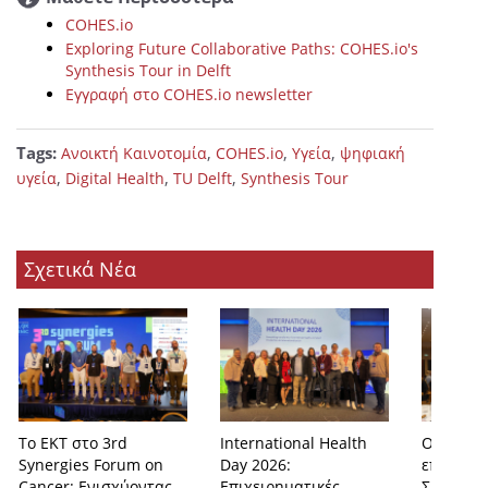
COHES.io
Exploring Future Collaborative Paths: COHES.io's
Synthesis Tour in Delft
Εγγραφή στο COHES.io newsletter
Tags:
,
,
,
Ανοικτή Καινοτομία
COHES.io
Υγεία
ψηφιακή
,
,
,
υγεία
Digital Health
ΤU Delft
Synthesis Tour
Σχετικά Νέα
Το ΕΚΤ στο 3rd
International Health
Ο άνθρω
Synergies Forum on
Day 2026:
επίκεντρ
Cancer: Ενισχύοντας
Eπιχειρηματικές
Συνεδρίο