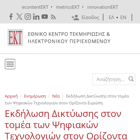
Skip to main content
•
•
econtentEKT
metricsEKT
innovationEKT
Είσοδος
ΕΛ
•
EN
Το ΕΚΤ
Search form
Υπηρεσίες
Αρχική
Ενημέρωση
Νέα
Εκδήλωση Δικτύωσης στον τομέα
Εκδόσεις
των Ψηφιακών Τεχνολογιών στον Ορίζοντα Ευρώπη
Ενημέρωση
Εκδήλωση Δικτύωσης στον
Επικοινωνία
τομέα των Ψηφιακών
Τεχνολογιών στον Ορίζοντα