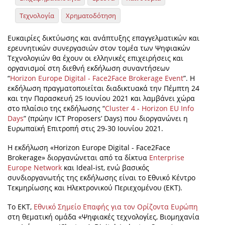
Τεχνολογία
Χρηματοδότηση
Ευκαιρίες δικτύωσης και ανάπτυξης επαγγελματικών και
ερευνητικών συνεργασιών στον τομέα των Ψηφιακών
Τεχνολογιών θα έχουν οι ελληνικές επιχειρήσεις και
οργανισμοί στη διεθνή εκδήλωση συναντήσεων
“
Horizon Europe Digital - Face2Face Brokerage Event
”. Η
εκδήλωση πραγματοποιείται διαδικτυακά την Πέμπτη 24
και την Παρασκευή 25 Ιουνίου 2021 και λαμβάνει χώρα
στο πλαίσιο της εκδήλωσης “
Cluster 4 - Horizon EU Info
Days
” (πρώην ICT Proposers’ Days) που διοργανώνει η
Ευρωπαϊκή Επιτροπή στις 29-30 Ιουνίου 2021.
Η εκδήλωση «Horizon Europe Digital - Face2Face
Brokerage» διοργανώνεται από τα δίκτυα
Enterprise
Europe Network
και Ideal-ist, ενώ βασικός
συνδιοργανωτής της εκδήλωσης είναι το Εθνικό Κέντρο
Τεκμηρίωσης και Ηλεκτρονικού Περιεχομένου (EKT).
Το ΕΚΤ,
Εθνικό Σημείο Επαφής για τον Ορίζοντα Ευρώπη
στη θεματική ομάδα «Ψηφιακές τεχνολογίες, Βιομηχανία