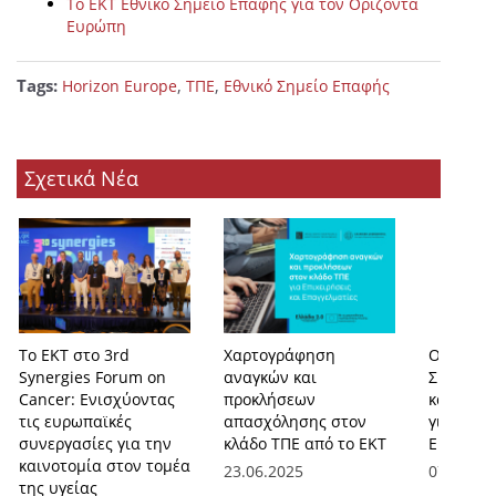
Το ΕΚΤ Εθνικό Σημείο Επαφής για τον Ορίζοντα
Ευρώπη
Tags:
,
,
Horizon Europe
ΤΠΕ
Εθνικό Σημείο Επαφής
Σχετικά Νέα
Το ΕΚΤ στο 3rd
Χαρτογράφηση
Ορίζοντ
Synergies Forum on
αναγκών και
Σημαντικ
Cancer: Ενισχύοντας
προκλήσεων
και οικο
τις ευρωπαϊκές
απασχόλησης στον
για τους
συνεργασίες για την
κλάδο ΤΠΕ από το ΕΚΤ
ΕΕ
καινοτομία στον τομέα
23.06.2025
07.05.20
της υγείας