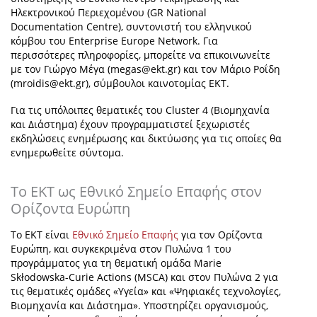
Ηλεκτρονικού Περιεχομένου (GR National
Documentation Centre), συντονιστή του ελληνικού
κόμβου του Enterprise Europe Network. Για
περισσότερες πληροφορίες, μπορείτε να επικοινωνείτε
με τον Γιώργο Μέγα (
megas@ekt.gr
) και τον Μάριο Ροΐδη
(
mroidis@ekt.gr
), σύμβουλοι καινοτομίας ΕΚΤ.
Για τις υπόλοιπες θεματικές του Cluster 4 (Βιομηχανία
και Διάστημα) έχουν προγραμματιστεί ξεχωριστές
εκδηλώσεις ενημέρωσης και δικτύωσης για τις οποίες θα
ενημερωθείτε σύντομα.
Το ΕΚΤ ως Εθνικό Σημείο Επαφής στον
Ορίζοντα Ευρώπη
Το ΕΚΤ είναι
Ε
θνικό Σημείο Επαφής
για τον Ορίζοντα
Ευρώπη, και συγκεκριμένα στον Πυλώνα 1 του
προγράμματος για τη θεματική ομάδα Marie
Skłodowska-Curie Actions (MSCA) και στον Πυλώνα 2 για
τις θεματικές ομάδες «Υγεία» και «Ψηφιακές τεχνολογίες,
Βιομηχανία και Διάστημα». Υποστηρίζει οργανισμούς,