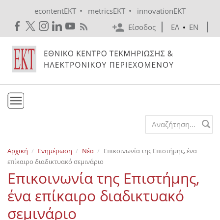
Skip to main content
•
•
econtentEKT
metricsEKT
innovationEKT
Είσοδος
ΕΛ
•
EN
Το ΕΚΤ
Search form
Υπηρεσίες
Αρχική
Ενημέρωση
Νέα
Επικοινωνία της Επιστήμης, ένα
Εκδόσεις
επίκαιρο διαδικτυακό σεμινάριο
Ενημέρωση
Επικοινωνία της Επιστήμης,
Επικοινωνία
ένα επίκαιρο διαδικτυακό
σεμινάριο