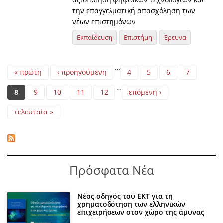
την επαγγελματική απασχόληση των
νέων επιστημόνων
Εκπαίδευση
Επιστήμη
Έρευνα
Pages
…
« πρώτη
‹ προηγούμενη
4
5
6
7
…
8
9
10
11
12
επόμενη ›
τελευταία »
Πρόσφατα Νέα
Νέος οδηγός του ΕΚΤ για τη
χρηματοδότηση των ελληνικών
επιχειρήσεων στον χώρο της άμυνας