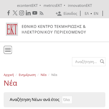
Skip to main content
•
•
econtentEKT
metricsEKT
innovationEKT
Είσοδος
ΕΛ
•
EN
Το ΕΚΤ
Search form
Υπηρεσίες
Αρχική
Ενημέρωση
Νέα
Νέα
Εκδόσεις
Νέα
Ενημέρωση
Επικοινωνία
Αναζήτηση Νέων ανά έτος
Αναζήτηση Νέων ανά έτ
Year