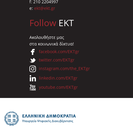
f: 210 2204997
e:
ekt@ekt.gr
Follow
EKT
Ακολουθήστε μας
στα κοινωνικά δίκτυα!
facebook.com/EKTgr
twitter.com/EKTgr
instagram.com/the_EKTgr
linkedin.com/EKTgr
youtube.com/EKTgr