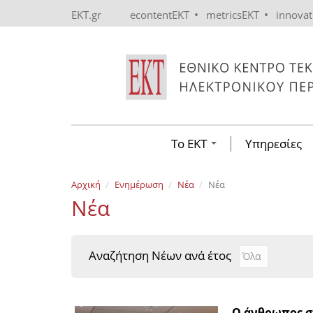
Skip to main content
•
•
EKT.gr
econtentEKT
metricsEKT
innova
Το ΕΚΤ
Υπηρεσίες
Αρχική
Ενημέρωση
Νέα
Νέα
Νέα
Αναζήτηση Νέων ανά έτος
Αναζήτηση Νέ
Year
Ο άνθρωπος σ