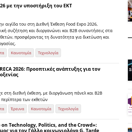
26 με την υποστήριξη του ΕΚΤ
ην αιγίδα του στη Διεθνή Έκθεση Food Expo 2026,
τική συζήτηση και διοργανώνει και Β2Β συναντήσεις στα
κθετών, προσφέροντας τη δυνατότητα για δικτύωση και
ργασίας.
ητα
Καινοτομία
Τεχνολογία
RECA 2026: Προοπτικές ανάπτυξης για τον
οξενίας
ε στη διεθνή έκθεση, με διοργάνωση πάνελ και Β2Β
 περίπτερα των εκθετών
ητα
Έρευνα
Καινοτομία
Τεχνολογία
 on Technology, Politics, and the Crowd»:
μος για τον Γάλλο κοινωνιολόγο G. Tarde