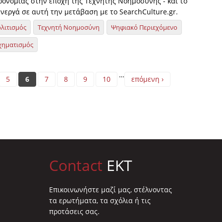
ηρονομιάς στην εποχή της Τεχνητής Νοημοσύνης - και το
νεργά σε αυτή την μετάβαση με το SearchCulture.gr.
λιτισμός
Τεχνητή Νοημοσύνη
Ψηφιακό Περιεχόμενο
χηματισμός
…
5
6
7
8
9
10
επόμενη ›
Contact
EKT
Επικοινωνήστε μαζί μας, στέλνοντας
τα ερωτήματα, τα σχόλια ή τις
προτάσεις σας.