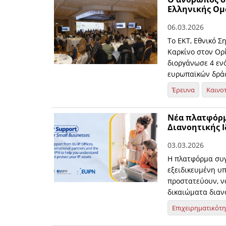
Ελληνικής Ομ
06.03.2026
Το ΕΚΤ, Εθνικό Σ
Καρκίνο στον Ορί
διοργάνωσε 4 εν
ευρωπαϊκών δράσ
Έρευνα
Καινο
Νέα πλατφόρμ
Διανοητικής Ι
03.03.2026
Η πλατφόρμα συγ
εξειδικευμένη υπ
προστατεύουν, να
δικαιώματα διανο
Επιχειρηματικότ