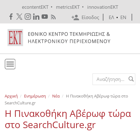
Skip to main content
•
•
econtentEKT
metricsEKT
innovationEKT
Είσοδος
ΕΛ
•
EN
Το ΕΚΤ
Search form
Υπηρεσίες
Αρχική
Ενημέρωση
Νέα
Η Πινακοθήκη Αβέρωφ τώρα στο
Εκδόσεις
SearchCulture.gr
Ενημέρωση
Η Πινακοθήκη Αβέρωφ τώρα
Επικοινωνία
στο SearchCulture.gr