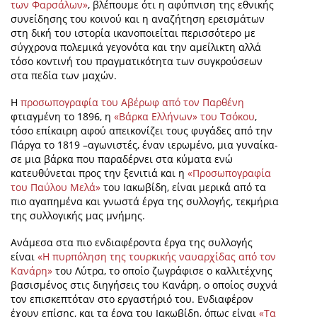
των Φαρσάλων»
, βλέπουμε ότι η αφύπνιση της εθνικής
συνείδησης του κοινού και η αναζήτηση ερεισμάτων
στη δική του ιστορία ικανοποιείται περισσότερο με
σύγχρονα πολεμικά γεγονότα και την αμείλικτη αλλά
τόσο κοντινή του πραγματικότητα των συγκρούσεων
στα πεδία των μαχών.
Η
προσωπογραφία του Αβέρωφ από τον Παρθένη
φτιαγμένη το 1896, η
«Βάρκα Ελλήνων» του Τσόκου
,
τόσο επίκαιρη αφού απεικονίζει τους φυγάδες από την
Πάργα το 1819 –αγωνιστές, έναν ιερωμένο, μια γυναίκα-
σε μια βάρκα που παραδέρνει στα κύματα ενώ
κατευθύνεται προς την ξενιτιά και η
«Προσωπογραφία
του Παύλου Μελά»
του Ιακωβίδη, είναι μερικά από τα
πιο αγαπημένα και γνωστά έργα της συλλογής, τεκμήρια
της συλλογικής μας μνήμης.
Ανάμεσα στα πιο ενδιαφέροντα έργα της συλλογής
είναι
«Η πυρπόληση της τουρκικής ναυαρχίδας από τον
Κανάρη»
του Λύτρα, το οποίο ζωγράφισε ο καλλιτέχνης
βασισμένος στις διηγήσεις του Κανάρη, ο οποίος συχνά
τον επισκεπτόταν στο εργαστήριό του. Ενδιαφέρον
έχουν επίσης, και τα έργα του Ιακωβίδη, όπως είναι
«Τα