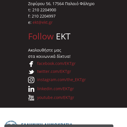
Ζεφύρου 56, 17564 Παλαιό Φάληρο
τ: 210 2204900
f: 210 2204997
e:
ekt@ekt.gr
Follow
EKT
Ακολουθήστε μας
στα κοινωνικά δίκτυα!
facebook.com/EKTgr
twitter.com/EKTgr
instagram.com/the_EKTgr
linkedin.com/EKTgr
youtube.com/EKTgr