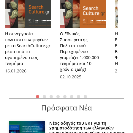
Η συνεργασία
Ο Εθνικός
Η ιστορί
πολιτιστικών φορέων
Συσσωρευτής
Εικαστικ
με το SearchCulture.gr
Πολιτιστικού
Εκπαίδε
μέσα από τα
Περιεχομένου
Ελλάδα 
αγαπημένα τους
γιορτάζει 1.000.000
Ψηφιακά 
τεκμήρια
τεκμήρια και 10
Ηλεκτρον
χρόνια ζωής!
16.01.2026
21.02.20
02.10.2025
Πρόσφατα Νέα
Νέος οδηγός του ΕΚΤ για τη
χρηματοδότηση των ελληνικών
επιχειρήσεων στον χώρο της άμυνας