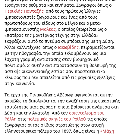
εισάγοντας ρεύματα και κινήματα. Ζωγράφοι όπως ο
Περικλής Πανταζής
, από τους πρώτους Έλληνες
ιμπρεσιονιστές ζωγράφους και ένας από τους
πρωτοπόρους του είδους στο Βέλγιο και ο μετα-
ιμπρεσσιονιστής
Μαλέας
, ο οποίος θεωρείται ως ο
«πατέρας της μοντέρνας τέχνης στην Ελλάδα»
εκφράζουν αυτό το πνεύμα συμπόρευσης με τη Δύση.
Άλλοι καλλιτέχνες, όπως ο
Ιακωβίδης
, πειραματίζονται
με την ηθογραφία, την οποία εκλαμβάνουν ως μια
έσχατη γραμμή αντίστασης στον βιομηχανικό
πολιτισμό. Σ’ αυτήν αντιπαρατάσσουν τη θαλπωρή της
αστικής οικογενειακής εστίας σαν προστατευτικό
κέλυφος που δεν απειλείται από τις ραγδαίες εξελίξεις
στην κοινωνία.
Τα έργα της Πινακοθήκης Αβέρωφ αφηγούνται αυτήν
ακριβώς τη διπολικότητα, την αναζήτηση της εικαστικής
ταυτότητας μιας χώρας η οποία βρίσκεται ανάμεσα στη
Δύση και την Ανατολή. Από τον
οριενταλισμό του
Ράλλη
στις
πολεμικές σκηνές του Ρoϊλού
τις οποίες
ζωγράφισε όντας ο ίδιος στρατιώτης στον ατυχή
ελληνοτουρκικό πόλεμο του 1897, όπως είναι η
«Μάχη