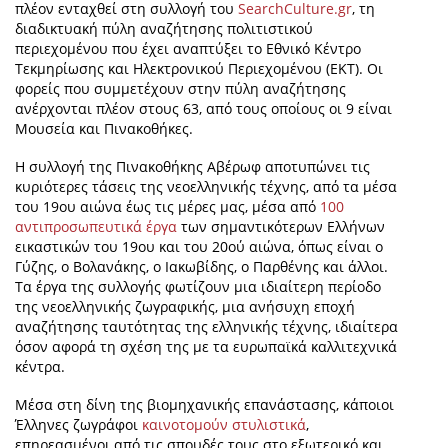
πλέον ενταχθεί στη συλλογή του
SearchCulture.gr
, τη
διαδικτυακή πύλη αναζήτησης πολιτιστικού
περιεχομένου που έχει αναπτύξει το Εθνικό Κέντρο
Τεκμηρίωσης και Ηλεκτρονικού Περιεχομένου (ΕΚΤ). Οι
φορείς που συμμετέχουν στην πύλη αναζήτησης
ανέρχονται πλέον στους 63, από τους οποίους οι 9 είναι
Μουσεία και Πινακοθήκες.
Η συλλογή της Πινακοθήκης Αβέρωφ αποτυπώνει τις
κυριότερες τάσεις της νεοελληνικής τέχνης, από τα μέσα
του 19ου αιώνα έως τις μέρες μας, μέσα από
100
αντιπροσωπευτικά έργα
των σημαντικότερων Ελλήνων
εικαστικών του 19ου και του 20ού αιώνα, όπως είναι ο
Γύζης, ο Βολανάκης, ο Ιακωβίδης, ο Παρθένης και άλλοι.
Τα έργα της συλλογής φωτίζουν μια ιδιαίτερη περίοδο
της νεοελληνικής ζωγραφικής, μια ανήσυχη εποχή
αναζήτησης ταυτότητας της ελληνικής τέχνης, ιδιαίτερα
όσον αφορά τη σχέση της με τα ευρωπαϊκά καλλιτεχνικά
κέντρα.
Μέσα στη δίνη της βιομηχανικής επανάστασης, κάποιοι
Έλληνες ζωγράφοι
καινοτομούν στυλιστικά
,
επηρεασμένοι από τις σπουδές τους στο εξωτερικό και