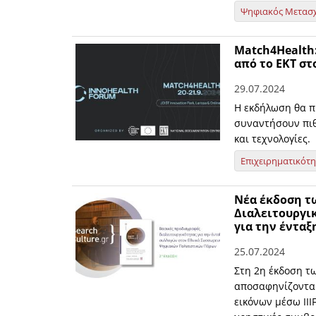
Ψηφιακός Μετασ
Match4Health
από το ΕΚΤ στ
29.07.2024
Η εκδήλωση θα π
συναντήσουν πιθ
και τεχνολογίες.
Επιχειρηματικότ
Νέα έκδοση τ
Διαλειτουργι
για την ένταξ
25.07.2024
Στη 2η έκδοση τ
αποσαφηνίζονται
εικόνων μέσω III