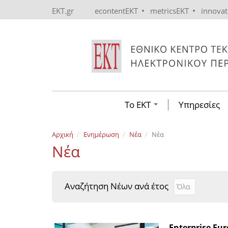
Skip to main content
•
•
EKT.gr
econtentEKT
metricsEKT
innova
Το ΕΚΤ
Υπηρεσίες
Αρχική
Ενημέρωση
Νέα
Νέα
Νέα
Αναζήτηση Νέων ανά έτος
Αναζήτηση Νέ
Year
Enterprise Eu