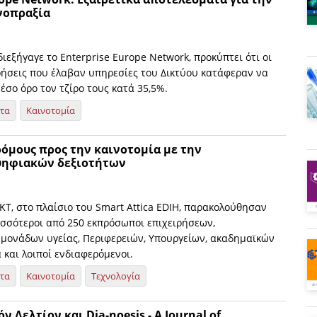
νοπραξία
ιεξήγαγε το Enterprise Europe Network, προκύπτει ότι οι
ιρήσεις που έλαβαν υπηρεσίες του Δικτύου κατάφεραν να
σο όρο τον τζίρο τους κατά 35,5%.
ητα
Καινοτομία
όμους προς την καινοτομία με την
ψηφιακών δεξιοτήτων
ΚΤ, στο πλαίσιο του Smart Attica EDIH, παρακολούθησαν
ισσότεροι από 250 εκπρόσωποι επιχειρήσεων,
 μονάδων υγείας, Περιφερειών, Υπουργείων, ακαδημαϊκών
και λοιποί ενδιαφερόμενοι.
ητα
Καινοτομία
Τεχνολογία
 Δελτίον και Dia-noesis - A Journal of