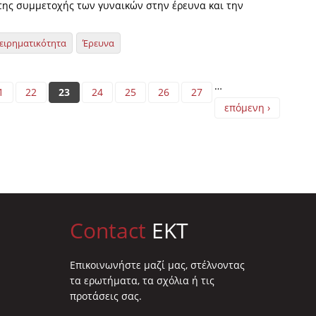
ης συμμετοχής των γυναικών στην έρευνα και την
ειρηματικότητα
Έρευνα
…
1
22
23
24
25
26
27
επόμενη ›
Contact
EKT
Επικοινωνήστε μαζί μας, στέλνοντας
τα ερωτήματα, τα σχόλια ή τις
προτάσεις σας.