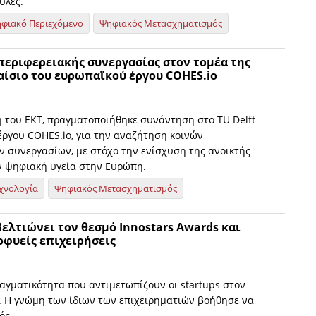
υλές.
φιακό Περιεχόμενο
Ψηφιακός Μετασχηματισμός
περιφερειακής συνεργασίας στον τομέα της
αίσιο του ευρωπαϊκού έργου COHES.io
 του ΕΚΤ, πραγματοποιήθηκε συνάντηση στο TU Delft
έργου COHES.io, για την αναζήτηση κοινών
ν συνεργασίων, με στόχο την ενίσχυση της ανοικτής
ν ψηφιακή υγεία στην Ευρώπη.
χνολογία
Ψηφιακός Μετασχηματισμός
 βελτιώνει τον θεσμό Innostars Awards και
οφυείς επιχειρήσεις
αγματικότητα που αντιμετωπίζουν οι startups στον
ς. Η γνώμη των ίδιων των επιχειρηματιών βοήθησε να
ός.