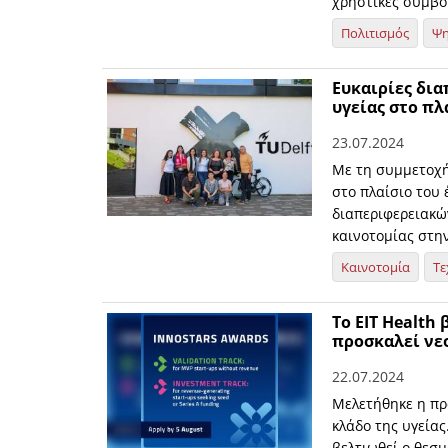
χρηστικές συμβο
Πολιτισμός
Ψη
Ευκαιρίες δια
υγείας στο πλ
23.07.2024
Με τη συμμετοχή
στο πλαίσιο του 
διαπεριφερειακώ
καινοτομίας στη
Καινοτομία
Τε
Το EIT Health
προσκαλεί νε
22.07.2024
Μελετήθηκε η πρ
κλάδο της υγεία
βελτιωθεί ο θεσμ