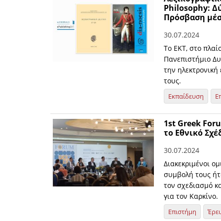
Philosophy: Δ
Πρόσβαση μέσω
30.07.2024
To EKT, στο πλαί
Πανεπιστήμιο Δυ
την ηλεκτρονική 
τους.
Εκπαίδευση
Ε
1st Greek For
το Εθνικό Σχέ
30.07.2024
Διακεκριμένοι ομ
συμβολή τους ήτ
τον σχεδιασμό κ
για τον Καρκίνο.
Επιστήμη
Έρε