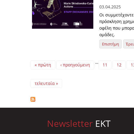
03.04.2025
Οι συμμετέχοντε
πρόσκληση χρημα
οφέλη που μπορο
ομάδες.
Επιστήμη
Έρε
Pages
…
« πρώτη
‹ προηγούμενη
11
12
1
τελευταία »
Newsletter
EKT