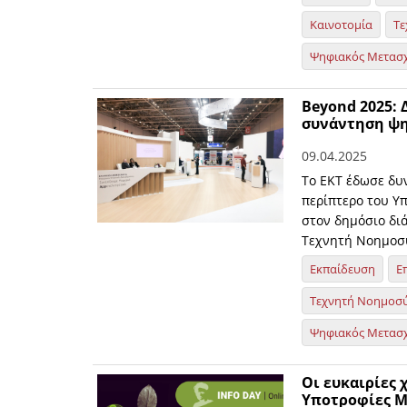
Καινοτομία
Τε
Ψηφιακός Μετασ
Beyond 2025:
συνάντηση ψη
09.04.2025
To EKT έδωσε δυ
περίπτερο του Υ
στον δημόσιο διά
Τεχνητή Νοημοσ
Εκπαίδευση
Ε
Τεχνητή Νοημοσ
Ψηφιακός Μετασ
Οι ευκαιρίες
Υποτροφίες M