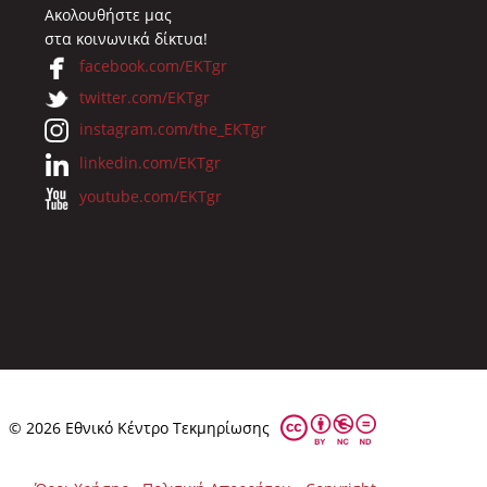
Ακολουθήστε μας
στα κοινωνικά δίκτυα!
facebook.com/EKTgr
twitter.com/EKTgr
instagram.com/the_EKTgr
linkedin.com/EKTgr
youtube.com/EKTgr
© 2026 Eθνικό Κέντρο Τεκμηρίωσης