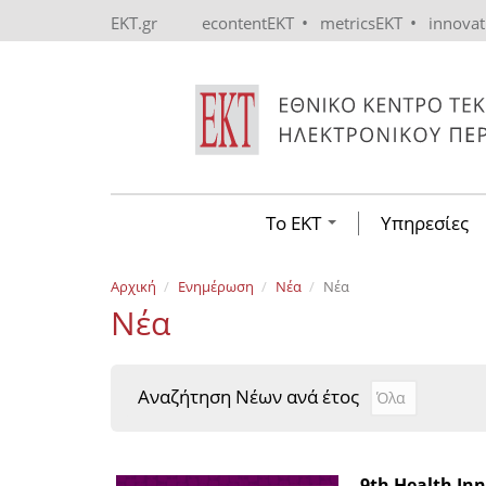
Skip to main content
•
•
EKT.gr
econtentEKT
metricsEKT
innova
Το ΕΚΤ
Υπηρεσίες
Αρχική
Ενημέρωση
Νέα
Νέα
Νέα
Αναζήτηση Νέων ανά έτος
Αναζήτηση Νέ
Year
9th Health In