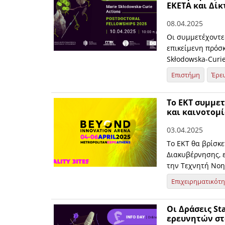
ΕΚΕΤΑ και Δίκ
08.04.2025
Οι συμμετέχοντε
επικείμενη πρόσ
Skłodowska-Curi
Επιστήμη
Έρε
Το ΕΚΤ συμμε
και καινοτομ
03.04.2025
Το ΕΚΤ θα βρίσκ
Διακυβέρνησης, 
την Τεχνητή Νοη
Επιχειρηματικότ
Οι Δράσεις St
ερευνητών στ