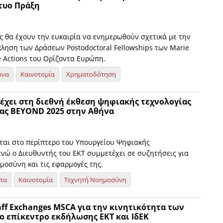
τυο Πράξη
ς θα έχουν την ευκαιρία να ενημερωθούν σχετικά με την
κληση των Δράσεων Postodoctoral Fellowships των Marie
e Actions του Ορίζοντα Ευρώπη.
υνα
Καινοτομία
Χρηματοδότηση
τέχει στη διεθνή έκθεση ψηφιακής τεχνολογίας
ίας BEYOND 2025 στην Αθήνα
εται στο περίπτερο του Υπουργείου Ψηφιακής
ενώ ο Διευθυντής του ΕΚΤ συμμετέχει σε συζητήσεις για
μοσύνη και τις εφαρμογές της.
ητα
Καινοτομία
Τεχνητή Νοημοσύνη
aff Exchanges MSCA για την κινητικότητα των
ο επίκεντρο εκδήλωσης ΕΚΤ και ΙδΕΚ