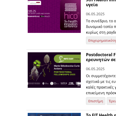
υγεία
06.05.2025
Το συνέδριο, το 
δυναμικό τοπίο 
κυρίως στη ραγδα
Επιχειρηματικότ
Postdoctoral 
ερευνητών σε
06.05.2025
Οι συμμετέχοντε
σχετικά με τις ε
καλές πρακτικές
επικείμενη πρόσ
Επιστήμη
Έρε
Το EIT Health