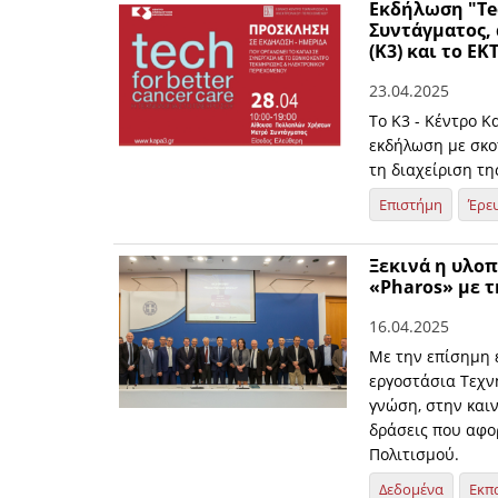
Εκδήλωση "Tec
Συντάγματος,
(K3) και το ΕΚ
23.04.2025
Το Κ3 - Κέντρο 
εκδήλωση με σκο
τη διαχείριση τη
Επιστήμη
Έρε
Ξεκινά η υλοπ
«Pharos» με τ
16.04.2025
Με την επίσημη έ
εργοστάσια Τεχν
γνώση, στην καιν
δράσεις που αφο
Πολιτισμού.
Δεδομένα
Εκπ