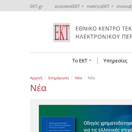
Skip to main content
•
•
EKT.gr
econtentEKT
metricsEKT
innova
Το ΕΚΤ
Υπηρεσίες
Αρχική
Ενημέρωση
Νέα
Νέα
Νέα