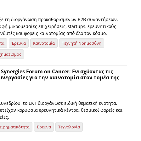
ξε τη διοργάνωση προκαθορισμένων Β2Β συναντήσεων,
φή μικρομεσαίες επιχειρήσεις, startups, ερευνητικούς
νδυτές και φορείς καινοτομίας από όλο τον κόσμο.
ητα
Έρευνα
Καινοτομία
Τεχνητή Νοημοσύνη
χηματισμός
d Synergies Forum on Cancer: Ενισχύοντας τις
νεργασίες για την καινοτομία στον τομέα της
Συνεδρίου, το ΕΚΤ διοργάνωσε ειδική θεματική ενότητα,
τείχαν κορυφαία ερευνητικά κέντρα, θεσμικοί φορείς και
είες.
ειρηματικότητα
Έρευνα
Τεχνολογία