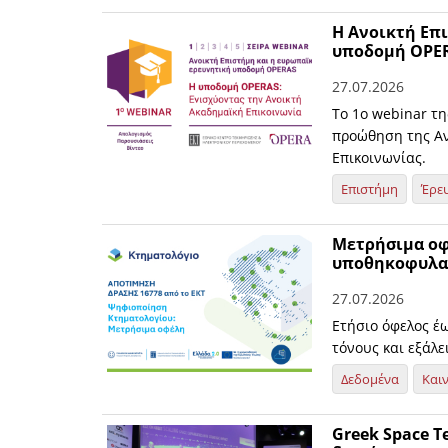
Η Ανοικτή Επι
υποδομή OPE
27.07.2026
Το 1ο webinar τ
προώθηση της Αν
Επικοινωνίας.
Επιστήμη
Έρε
Μετρήσιμα οφ
υποθηκοφυλακ
27.07.2026
Ετήσιο όφελος έ
τόνους και εξάλ
Δεδομένα
Και
Greek Space T