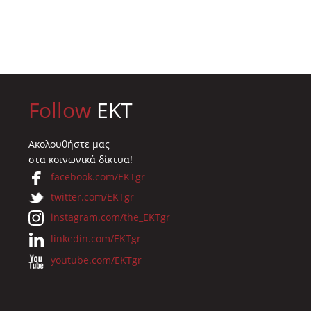
Follow
EKT
Ακολουθήστε μας
στα κοινωνικά δίκτυα!
facebook.com/EKTgr
twitter.com/EKTgr
instagram.com/the_EKTgr
linkedin.com/EKTgr
youtube.com/EKTgr