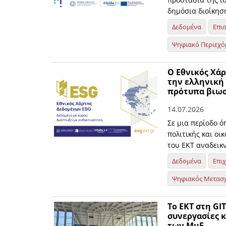
δημόσια διοίκηση
Δεδομένα
Επι
Ψηφιακό Περιεχό
O Εθνικός Χάρ
την ελληνική
πρότυπα βιω
14.07.2026
Σε μια περίοδο ό
πολιτικής και οι
του ΕΚΤ αναδεικ
Δεδομένα
Επι
Ψηφιακός Μετασ
Το ΕΚΤ στη GI
συνεργασίες 
των ΜμΕ