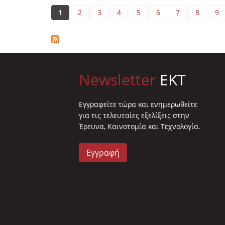
Pages
1
2
3
4
5
6
7
8
9
Newsletter
EKT
Eγγραφείτε τώρα και ενημερωθείτε
για τις τελευταίες εξελίξεις στην
Έρευνα, Καινοτομία και Τεχνολογία.
Εγγραφή