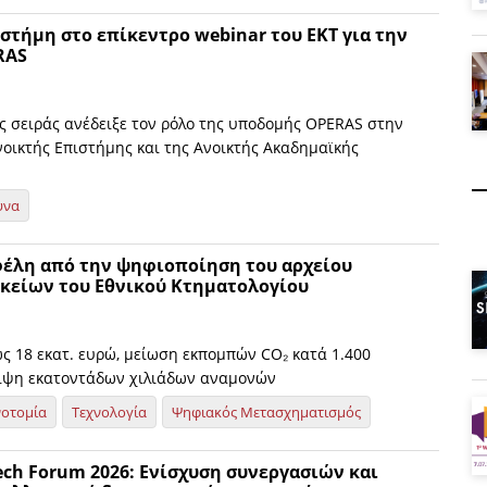
στήμη στο επίκεντρο webinar του ΕΚΤ για την
RAS
ης σειράς ανέδειξε τον ρόλο της υποδομής OPERAS στην
οικτής Επιστήμης και της Ανοικτής Ακαδημαϊκής
υνα
έλη από την ψηφιοποίηση του αρχείου
είων του Εθνικού Κτηματολογίου
ως 18 εκατ. ευρώ, μείωση εκπομπών CO₂ κατά 1.400
ειψη εκατοντάδων χιλιάδων αναμονών
νοτομία
Τεχνολογία
Ψηφιακός Μετασχηματισμός
ech Forum 2026: Eνίσχυση συνεργασιών και