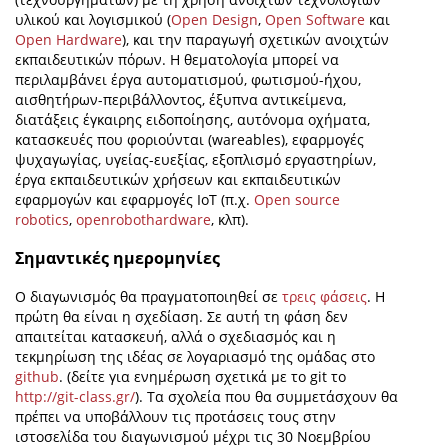
υλικού και λογισμικού (
Open Design
,
Open Software
και
Open Hardware
), και την παραγωγή σχετικών ανοιχτών
εκπαιδευτικών πόρων. Η θεματολογία μπορεί να
περιλαμβάνει έργα αυτοματισμού, φωτισμού-ήχου,
αισθητήρων-περιβάλλοντος, έξυπνα αντικείμενα,
διατάξεις έγκαιρης ειδοποίησης, αυτόνομα οχήματα,
κατασκευές που φοριούνται (wareables), εφαρμογές
ψυχαγωγίας, υγείας-ευεξίας, εξοπλισμό εργαστηρίων,
έργα εκπαιδευτικών χρήσεων και εκπαιδευτικών
εφαρμογών και εφαρμογές ΙοΤ (π.χ.
Open source
robotics
,
openrobothardware
, κλπ).
Σημαντικές ημερομηνίες
Ο διαγωνισμός θα πραγματοποιηθεί σε
τρεις φάσεις
. Η
πρώτη θα είναι η σχεδίαση. Σε αυτή τη φάση δεν
απαιτείται κατασκευή, αλλά ο σχεδιασμός και η
τεκμηρίωση της ιδέας σε λογαριασμό της ομάδας στο
github
. (δείτε για ενημέρωση σχετικά με το git το
http://git-class.gr/
). Τα σχολεία που θα συμμετάσχουν θα
πρέπει να υποβάλλουν τις προτάσεις τους στην
ιστοσελίδα του διαγωνισμού μέχρι τις 30 Νοεμβρίου