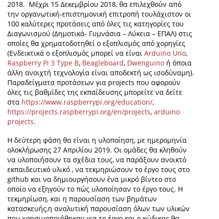
2018. Μέχρι 15 Δεκεμβρίου 2018, θα επιλεχθούν από
την οργανωτική-επιστημονική επιτροπή τουλάχιστον οι
100 καλύτερες προτάσεις από όλες τις κατηγορίες του
Διαγωνισμού (Δημοτικά- Γυμνάσια – Λύκεια – ΕΠΑΛ) στις
οποίες θα χρηματοδοτηθεί ο εξοπλισμός από χορηγίες
(Ενδεικτικά ο εξοπλισμός μπορεί να είναι
Arduino Uno
,
Raspberry Pi 3 Type B
,
Βeagleboard
,
Dwenguino
ή όποια
άλλη ανοιχτή τεχνολογία είναι αποδεκτή ως ισοδύναμη).
Παραδείγματα προτάσεων για projects που αφορούν
όλες τις βαθμίδες της εκπαίδευσης μπορείτε να δείτε
στα
https://www.raspberrypi.org/education/
,
https://projects.raspberrypi.org/en/projects
,
arduino
projects
.
Η δεύτερη φάση θα είναι η υλοποίηση, με ημερομηνία
ολοκλήρωσης 27 Απριλίου 2019. Οι ομάδες θα κληθούν
να υλοποιήσουν τα σχέδια τους, να παράξουν ανοικτό
εκπαιδευτικό υλικό , να τεκμηριώσουν το έργο τους στο
github και να δημιουργήσουν ένα μικρό βίντεο στο
οποίο να εξηγούν το πώς υλοποίησαν το έργο τους. Η
τεκμηρίωση, και η παρουσίαση των βημάτων
κατασκευής,η αναλυτική παρουσίαση όλων των υλικών
που χρησιμοποιήθηκαν για το έργο και ο κώδικας θα