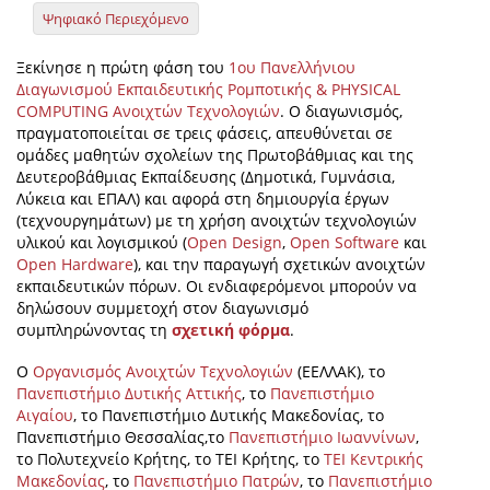
Ψηφιακό Περιεχόμενο
Ξεκίνησε η πρώτη φάση του
1ου Πανελλήνιου
Διαγωνισμού Εκπαιδευτικής Ρομποτικής &
PHYSICAL
COMPUTING
Ανοιχτών Τεχνολογιών
. Ο διαγωνισμός,
πραγματοποιείται σε τρεις φάσεις, απευθύνεται σε
ομάδες μαθητών σχολείων της Πρωτοβάθμιας και της
Δευτεροβάθμιας Εκπαίδευσης (Δημοτικά, Γυμνάσια,
Λύκεια και ΕΠΑΛ) και αφορά στη δημιουργία έργων
(τεχνουργημάτων) με τη χρήση ανοιχτών τεχνολογιών
υλικού και λογισμικού (
Open Design
,
Open Software
και
Open Hardware
), και την παραγωγή σχετικών ανοιχτών
εκπαιδευτικών πόρων. Οι ενδιαφερόμενοι μπορούν να
δηλώσουν συμμετοχή στον διαγωνισμό
συμπληρώνοντας τη
σχετική φόρμα
.
Ο
Οργανισμός Ανοιχτών Τεχνολογιών
(ΕΕΛΛΑΚ), το
Πανεπιστήμιο Δυτικής Αττικής
, το
Πανεπιστήμιο
Αιγαίου
, το Πανεπιστήμιο Δυτικής Μακεδονίας, το
Πανεπιστήμιο Θεσσαλίας,το
Πανεπιστήμιο Ιωαννίνων
,
το Πολυτεχνείο Κρήτης, το ΤΕΙ Κρήτης, το
ΤΕΙ Κεντρικής
Μακεδονίας
, το
Πανεπιστήμιο Πατρών
, το
Πανεπιστήμιο