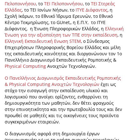
Πελοποννήσου
, το
ΤΕΙ Πελοποννήσου
, το
ΤΕΙ Στερεάς
Ελλάδας
, το ΤΕΙ Ιονίων Νήσων, το
ΙΤΥΕ Διόφαντος
, η
Σχολή Ικάρων, το Εθνικό Ίδρυμα Ερευνών, το Εθνικό
Κέντρο Τεκμηρίωσης, το GUnet,, η Ε.Π.Υ, το ΙΤΥΕ
Διόφαντος, η Ένωση Πληροφορικών Ελλάδος, η
Ελληνική
Ένωση για την αξιοποίηση των ΤΠΕ στην εκπαίδευση
, η
Ελληνική Εκπαιδευτική Ενωση STEM
, o Σύνδεσμος
Επιχειρήσεων Πληροφορικής Βορείου Ελλάδος και μέλη
της εκπαιδευτικής κοινότητας και διοργανώνουν τον 1ο
Πανελλήνιο Διαγωνισμό Εκπαιδευτικής Ρομποτικής &
Physical Computing
Ανοιχτών Τεχνολογιών.
Ο Πανελλήνιος Διαγωνισμός Εκπαιδευτικής Ρομποτικής
& Physical Computing Ανοιχτών Τεχνολογιών
έχει ως
στόχο την εισαγωγή στην εκπαίδευση υλικού και
λογισμικού που ανοίγει ορίζοντες, ενθαρρύνει τη
δημιουργικότητα των μαθητών, δεν θέτει φραγμούς
στην επινοητικότητα και την πρωτοβουλία τους και δεν
προωθεί σε μαθητές και τις οικογένειες τους προϊόντα
συγκεκριμένων εταιρειών.
Ο διαγωνισμός αφορά στη δημιουργία έργων
(τεχνουργημάτων) με τη χρήση ανοιχτών τεχνολογιών