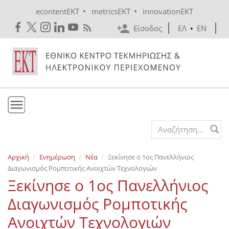
Skip to main content
•
•
econtentEKT
metricsEKT
innovationEKT
Είσοδος
ΕΛ
•
EN
Το ΕΚΤ
Search form
Υπηρεσίες
Αρχική
Ενημέρωση
Νέα
Ξεκίνησε ο 1ος Πανελλήνιος
Εκδόσεις
Διαγωνισμός Ρομποτικής Ανοιχτών Τεχνολογιών
Ενημέρωση
Ξεκίνησε ο 1ος Πανελλήνιος
Επικοινωνία
Διαγωνισμός Ρομποτικής
Ανοιχτών Τεχνολογιών