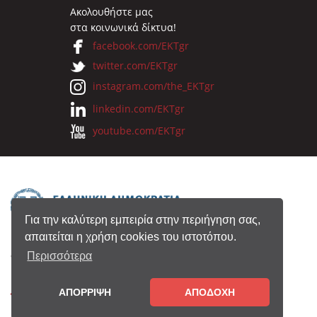
Ακολουθήστε μας
στα κοινωνικά δίκτυα!
facebook.com/EKTgr
twitter.com/EKTgr
instagram.com/the_EKTgr
linkedin.com/EKTgr
youtube.com/EKTgr
Για την καλύτερη εμπειρία στην περιήγηση σας,
απαιτείται η χρήση cookies του ιστοτόπου.
© 2026 Eθνικό Κέντρο Τεκμηρίωσης
Περισσότερα
ΑΠΟΡΡΙΨΗ
ΑΠΟΔΟΧΗ
Όροι Χρήσης
•
Πολιτική Απορρήτου
•
Copyright
Notice
•
Συντελεστές