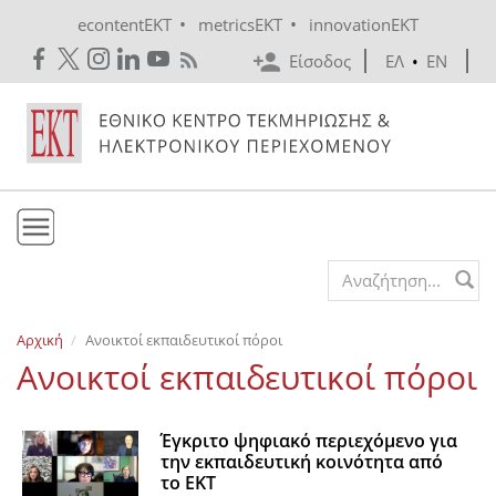
Skip to main content
•
•
econtentEKT
metricsEKT
innovationEKT
Είσοδος
ΕΛ
•
EN
Το ΕΚΤ
Search form
Υπηρεσίες
Αρχική
Ανοικτοί εκπαιδευτικοί πόροι
Εκδόσεις
Ανοικτοί εκπαιδευτικοί πόροι
Ενημέρωση
Επικοινωνία
Έγκριτο ψηφιακό περιεχόμενο για
την εκπαιδευτική κοινότητα από
το ΕΚΤ