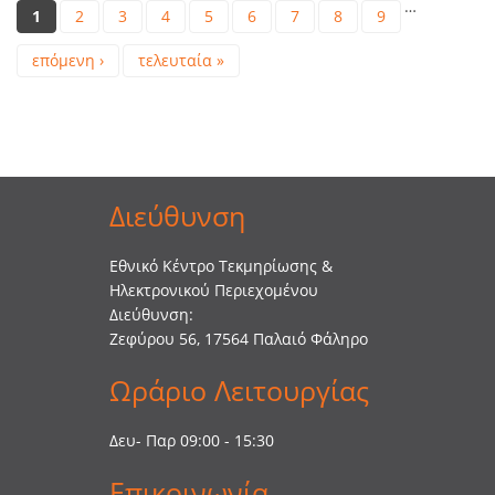
Pages
…
1
2
3
4
5
6
7
8
9
επόμενη ›
τελευταία »
Διεύθυνση
Εθνικό Κέντρο Τεκμηρίωσης &
Ηλεκτρονικού Περιεχομένου
Διεύθυνση:
Ζεφύρου 56, 17564 Παλαιό Φάληρο
Ωράριο Λειτουργίας
Δευ- Παρ 09:00 - 15:30
Επικοινωνία